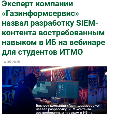
Эксперт компании
Импорто­замещение
«Газинформсервис»
Автоматизация Промышленности
назвал разработку SIEM-
Интернет
Мобильная связь
контента востребованным
Фиксированная связь
навыком в ИБ на вебинаре
Интеграция
Рынок ПК
для студентов ИТМО
Маркетинг
14.05.2026
Торговые сети
Оборудование
ПО
Outsourcing
Кадры
Регулирование
Финансы
Web