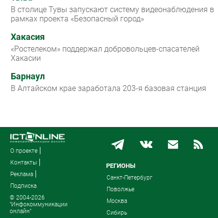
В столице Тувы запускают систему видеонаблюдения в
рамках проекта «Безопасный город»
Хакасия
«Ростелеком» поддержал добровольцев-спасателей
Хакасии
Барнаул
В Алтайском крае заработала 203-я базовая станция
О проекте
Контакты
РЕГИОНЫ
Реклама
Санкт-Петербург
Подписка
Поволжье
© 2004-2026
Москва
"Инфокоммуникации
онлайн"
Сибирь