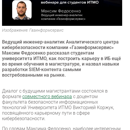
Безопасность
Инновации
CIO/Управление ИТ
Изображение: Газинформсервис
Гаджеты
Здоровье
Ведущий инженер-аналитик Аналитического центра
кибербезопасности компании «Газинформсервис»
Максим Федосенко рассказал студентам
РАЗДЕЛЫ
университета ИТМО, как построить карьеру в ИБ ещё
во время обучения в магистратуре, и назвал навыки
Новости
разработки SIEM-контента самыми
востребованными на рынке.
Аналитика
Интервью
Диалог с будущими магистрантами состоялся в
Мероприятия
формате
совместного вебинара
с доцентом
Проекты
факультета безопасности информационных
технологий Университета ИТМО Викторией Коржук,
IT класс
посвящённого карьерному пути в сфере
Тестовый стенд
кибербезопасности.
Каталог компаний
По словам Максима Федосенко, наиболее интересным