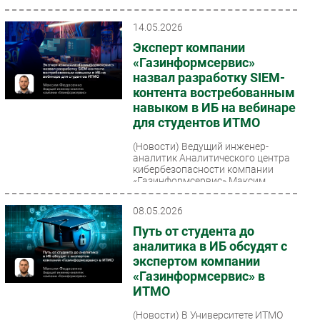
долгосрочном...
Безопасность
14.05.2026
Инновации
Эксперт компании
CIO/Управление ИТ
«Газинформсервис»
назвал разработку SIEM-
Гаджеты
контента востребованным
Здоровье
навыком в ИБ на вебинаре
для студентов ИТМО
РАЗДЕЛЫ
(Новости)
Ведущий инженер-
аналитик Аналитического центра
Новости
кибербезопасности компании
«Газинформсервис» Максим
Аналитика
Федосенко рассказал студентам
университета...
Интервью
08.05.2026
Мероприятия
Путь от студента до
аналитика в ИБ обсудят с
Проекты
экспертом компании
IT класс
«Газинформсервис» в
Тестовый стенд
ИТМО
Каталог компаний
(Новости)
В Университете ИТМО