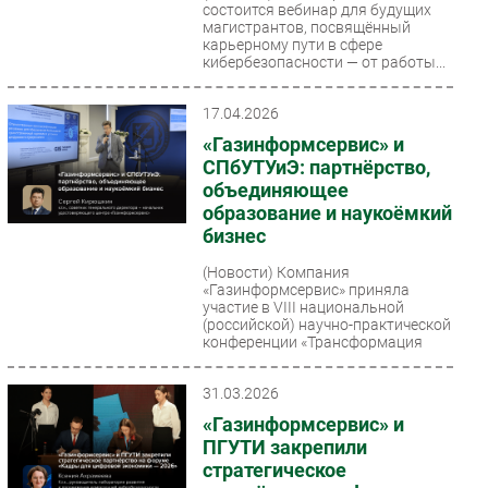
состоится вебинар для будущих
магистрантов, посвящённый
карьерному пути в сфере
кибербезопасности — от работы...
17.04.2026
«Газинформсервис» и
СПбУТУиЭ: партнёрство,
объединяющее
образование и наукоёмкий
бизнес
(Новости)
Компания
«Газинформсервис» приняла
участие в VIII национальной
(российской) научно-практической
конференции «Трансформация
бизнеса...
31.03.2026
«Газинформсервис» и
ПГУТИ закрепили
стратегическое