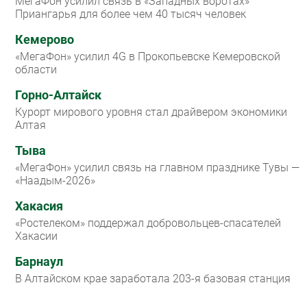
МегаФон усилил связь в «Западных воротах»
Приангарья для более чем 40 тысяч человек
Кемерово
«МегаФон» усилил 4G в Прокопьевске Кемеровской
области
Горно-Алтайск
Курорт мирового уровня стал драйвером экономики
Алтая
Тыва
«МегаФон» усилил связь на главном празднике Тувы —
«Наадым-2026»
Хакасия
«Ростелеком» поддержал добровольцев-спасателей
Хакасии
Барнаул
В Алтайском крае заработала 203-я базовая станция