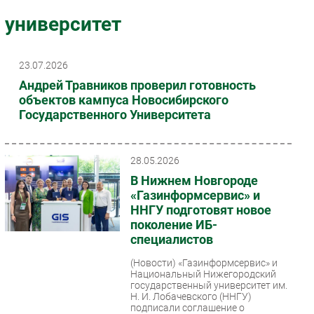
Импорто­замещение
университет
Автоматизация Промышленности
Интернет
23.07.2026
Мобильная связь
Андрей Травников проверил готовность
Фиксированная связь
объектов кампуса Новосибирского
Государственного Университета
Интеграция
Рынок ПК
Маркетинг
28.05.2026
Торговые сети
В Нижнем Новгороде
«Газинформсервис» и
Оборудование
ННГУ подготовят новое
ПО
поколение ИБ-
Outsourcing
специалистов
Кадры
(Новости)
«Газинформсервис» и
Регулирование
Национальный Нижегородский
государственный университет им.
Финансы
Н. И. Лобачевского (ННГУ)
подписали соглашение о
Web