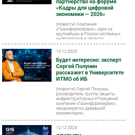
партнёрство на форуме
«Кадры для цифровой
экономики — 2026»
(Новости)
Компания
«Газинформсервис», один из
крупнейших в России системных
интеграторов в области
безопасности и разработчиков
средств защиты...
10.12.2025
Будет интересно: эксперт
Сергей Полунин
расскажет в Университете
ИТМО об ИБ
(Новости)
Сергей Полунин,
руководитель группы защиты
инфраструктурных ИТ-решений
компании «Газинформсервис»,
неоднократно дававший
комментарии...
12.12.2024