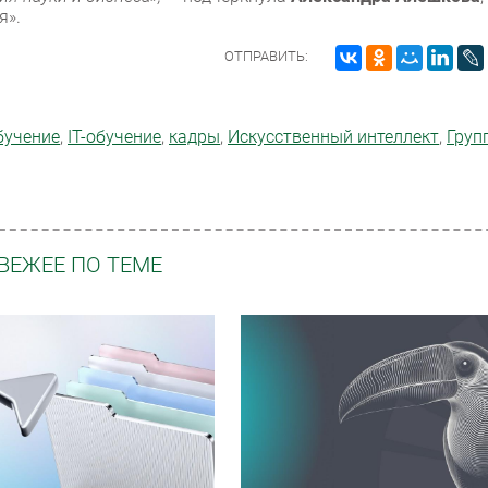
я».
ОТПРАВИТЬ:
бучение
,
IT-обучение
,
кадры
,
Искусственный интеллект
,
Груп
ВЕЖЕЕ ПО ТЕМЕ