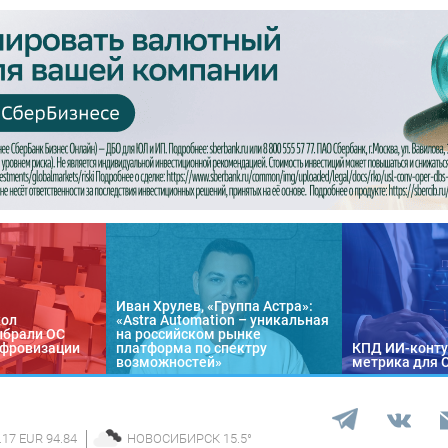
Иван Хрулев, «Группа Астра»:
кол
«Astra Automation – уникальная
ыбрали ОС
на российском рынке
цифровизации
платформа по спектру
КПД ИИ-конту
возможностей»
метрика для 
.17 EUR 94.84
НОВОСИБИРСК
15.5
°