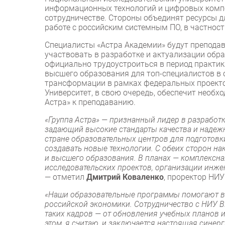
информационных технологий и цифровых компе
сотрудничестве. Стороны объединят ресурсы д
работе с российским системным ПО, в частнос
Специалисты «Астра Академии» будут препода
участвовать в разработке и актуализации обр
официально трудоустроиться в период практи
высшего образования для топ-специалистов в 
трансформации в рамках федеральных проектов
Университет, в свою очередь, обеспечит необх
Астра» к преподаванию.
«Группа Астра» — признанный лидер в разработ
задающий высокие стандарты качества и надежн
стране образовательных центров для подготовк
создавать новые технологии. С обеих сторон н
и высшего образования. В планах — комплексна
исследовательских проектов, организации инжен
— отметил
Дмитрий Коваленко
, проректор НИ
«Наши образовательные программы помогают вы
российской экономики. Сотрудничество с НИУ В
таких кадров — от обновления учебных планов и
этом, я считаю, и заключается настоящая синерг