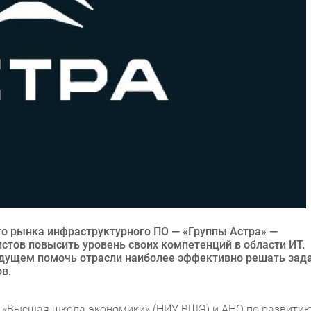
о рынка инфраструктурного ПО — «Группы Астра» —
тов повысить уровень своих компетенций в области ИТ.
удущем помочь отрасли наиболее эффективно решать зад
в.
 «Высшая школа экономики» (НИУ ВШЭ) и АНО по развити