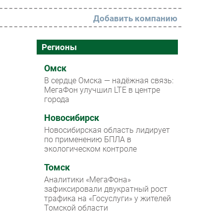
Добавить компанию
РАЗДЕЛЫ
Регионы
Новости
Омск
В сердце Омска — надёжная связь:
Аналитика
МегаФон улучшил LTE в центре
города
Интервью
Мероприятия
Новосибирск
Новосибирская область лидирует
Проекты
по применению БПЛА в
экологическом контроле
IT класс
Томск
Тестовый стенд
Аналитики «МегаФона»
Каталог компаний
зафиксировали двукратный рост
трафика на «Госуслуги» у жителей
Томской области