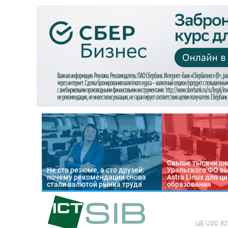
Свыше тысячи ш
Не сто резюме, а сто друзей:
Уральского ФО в
почему рекомендации снова
Astra Linux для 
стали валютой рынка труда
образования
ЦБ
USD 82