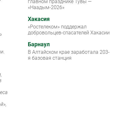
главном празднике Тувы —
«Наадым-2026»
Хакасия
«Ростелеком» поддержал
добровольцев-спасателей Хакасии
ь
Барнаул
и.
В Алтайском крае заработала 203-
ы
я базовая станция
,
в
еса
й»,