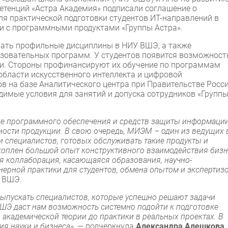
тенций «Астра Академия» подписали соглашение о
ля практической подготовки студентов ИТ-направлений в
ти с программными продуктами «Группы Астра».
вать профильные дисциплины в НИУ ВШЭ, а также
азовательных программ. У студентов появится возможност
ки. Стороны профинансируют их обучение по программам
области искусственного интеллекта и цифровой
 на базе Аналитического центра при Правительстве Росси
одимые условия для занятий и допуска сотрудников «Групп
ке программного обеспечения и средств защиты информации
ости продукции. В свою очередь, МИЭМ – один из ведущих 
и специалистов, готовых обслуживать такие продукты и
акоплен большой опыт конструктивного взаимодействия бизн
я коллаборация, касающаяся образования, научно-
ерной практики для студентов, обмена опытом и экспертизо
У ВШЭ.
пускать специалистов, которые успешно решают задачи
ШЭ даст нам возможность системно подойти к подготовке
 академической теории до практики в реальных проектах. В
ия науки и бизнеса»,
— подчеркнула
Александра Алешкова
,