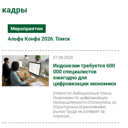
Импорто­замещение
кадры
Автоматизация Промышленности
Интернет
Мероприятия
Мобильная связь
Альфа Конфа 2026. Томск
Фиксированная связь
Интеграция
Рынок ПК
07.08.2026
Маркетинг
Индонезии требуется 600
000 специалистов
Торговые сети
ежегодно для
Оборудование
цифровизации экономики
ПО
(Новости)
Амбициозные планы
Outsourcing
Индонезии по цифровизации
промышленности столкнулись со
Кадры
структурным ограничением:
Регулирование
рынок труда не успевает за
спросом...
Финансы
Web