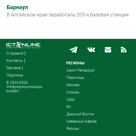
Барнаул
В Алтайском крае заработала 203-я базовая станция
О проекте
Контакты
РЕГИОНЫ
Реклама
Санкт-Петербург
Подписка
Поволжье
© 2004-2026
Москва
"Инфокоммуникации
онлайн"
Сибирь
Урал
Юг
Дальний Восток
Северный Кавказ
Релизы