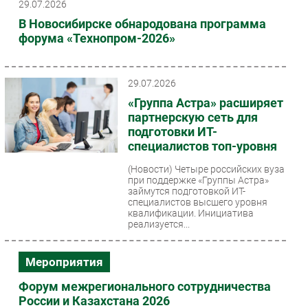
29.07.2026
Безопасность
В Новосибирске обнародована программа
форума «Технопром-2026»
Инновации
CIO/Управление ИТ
Гаджеты
29.07.2026
Здоровье
«Группа Астра» расширяет
партнерскую сеть для
подготовки ИТ-
РАЗДЕЛЫ
специалистов топ-уровня
Новости
(Новости)
Четыре российских вуза
при поддержке «Группы Астра»
Аналитика
займутся подготовкой ИТ-
Интервью
специалистов высшего уровня
квалификации. Инициатива
Мероприятия
реализуется...
Проекты
IT класс
Мероприятия
Тестовый стенд
Форум межрегионального сотрудничества
Каталог компаний
России и Казахстана 2026