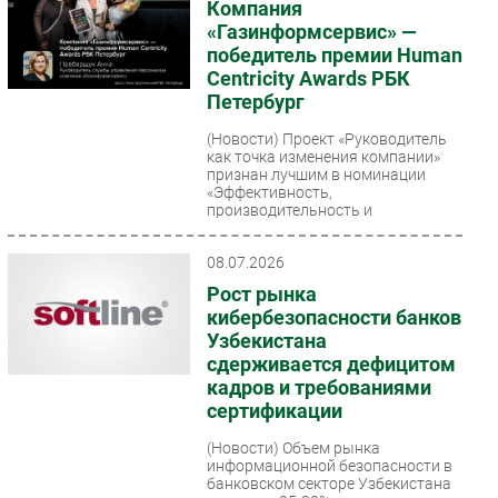
Компания
«Газинформсервис» —
победитель премии Human
Centricity Awards РБК
Петербург
(Новости)
Проект «Руководитель
как точка изменения компании»
признан лучшим в номинации
«Эффективность,
производительность и
организационные...
08.07.2026
Рост рынка
кибербезопасности банков
Узбекистана
сдерживается дефицитом
кадров и требованиями
сертификации
(Новости)
Объем рынка
информационной безопасности в
банковском секторе Узбекистана