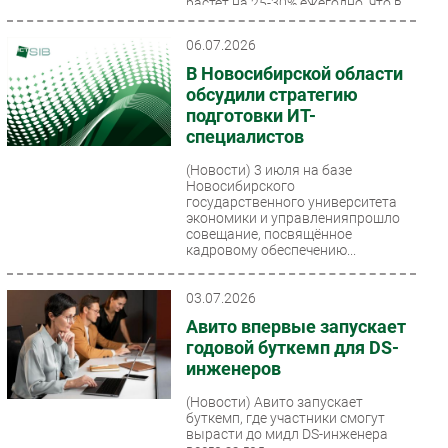
растет на 25-30% ежегодно, что в
2-3 раза опережает
среднемировые...
06.07.2026
В Новосибирской области
обсудили стратегию
подготовки ИТ-
специалистов
(Новости)
3 июля на базе
Новосибирского
государственного университета
экономики и управленияпрошло
совещание, посвящённое
кадровому обеспечению...
03.07.2026
Авито впервые запускает
годовой буткемп для DS-
инженеров
(Новости)
Авито запускает
буткемп, где участники смогут
вырасти до мидл DS-инженера