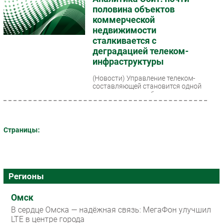
половина объектов
Безопасность
коммерческой
Инновации
недвижимости
сталкивается с
CIO/Управление ИТ
деградацией телеком-
Гаджеты
инфраструктуры
Здоровье
(Новости)
Управление телеком-
составляющей становится одной
из системных проблем для
РАЗДЕЛЫ
объектов коммерческой
недвижимости — бизнес- и
Новости
торговых...
Страницы:
Аналитика
Интервью
Мероприятия
Проекты
Регионы
IT класс
Омск
Тестовый стенд
В сердце Омска — надёжная связь: МегаФон улучшил
Каталог компаний
LTE в центре города