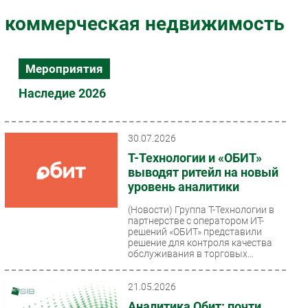
Импорто­замещение
коммерческая недвижимость
Автоматизация Промышленности
Интернет
Мероприятия
Мобильная связь
Наследие 2026
Фиксированная связь
Интеграция
Рынок ПК
30.07.2026
Маркетинг
Т-Технологии и «ОБИТ»
выводят ритейл на новый
Торговые сети
уровень аналитики
Оборудование
(Новости)
Группа Т-Технологии в
ПО
партнерстве с оператором ИТ-
Outsourcing
решений «ОБИТ» представили
решение для контроля качества
Кадры
обслуживания в торговых...
Регулирование
21.05.2026
Финансы
Аналитика Обит: почти
Web