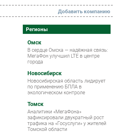
Добавить компанию
РАЗДЕЛЫ
Регионы
Новости
Омск
В сердце Омска — надёжная связь:
Аналитика
МегаФон улучшил LTE в центре
города
Интервью
Мероприятия
Новосибирск
Новосибирская область лидирует
Проекты
по применению БПЛА в
экологическом контроле
IT класс
Томск
Тестовый стенд
Аналитики «МегаФона»
Каталог компаний
зафиксировали двукратный рост
трафика на «Госуслуги» у жителей
Томской области