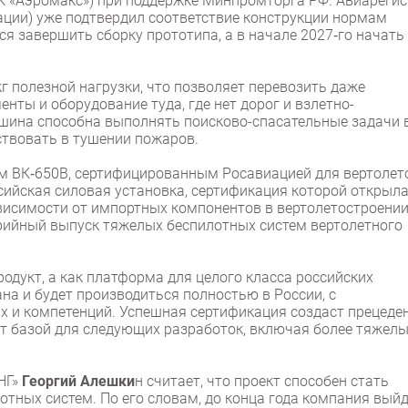
ГК «Аэромакс») при поддержке Минпромторга РФ. Авиарегис
ции) уже подтвердил соответствие конструкции нормам
ся завершить сборку прототипа, а в начале 2027‑го начать
г полезной нагрузки, что позволяет перевозить даже
нты и оборудование туда, где нет дорог и взлетно-
шина способна выполнять поисково-спасательные задачи 
ствовать в тушении пожаров.
м ВК‑650В, сертифицированным Росавиацией для вертолет
ссийская силовая установка, сертификация которой открыл
висимости от импортных компонентов в вертолетостроении
ийный выпуск тяжелых беспилотных систем вертолетного
одукт, а как платформа для целого класса российских
на и будет производиться полностью в России, с
 и компетенций. Успешная сертификация создаст прецеде
ет базой для следующих разработок, включая более тяжелы
НГ»
Георгий Алешки
н считает, что проект способен стать
тных систем. По его словам, до конца года компания вый