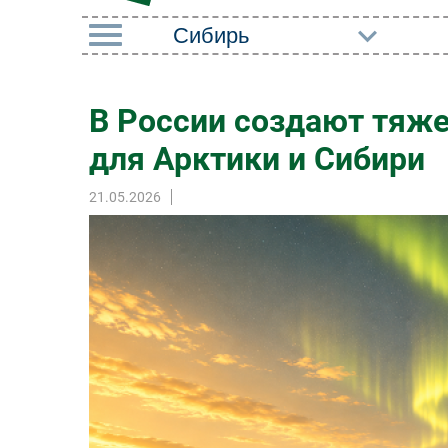
РУБРИКИ
В России создают тяж
Импорто­замещение
Маркетин
для Арктики и Сибири
Автоматизация
Торговые
Промышленности
21.05.2026
Оборудов
Интернет
ПО
Мобильная связь
Outsourci
Фиксированная связь
Кадры
Интеграция
Регулиро
Рынок ПК