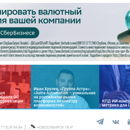
Иван Хрулев, «Группа Астра»:
кол
«Astra Automation – уникальная
ыбрали ОС
на российском рынке
цифровизации
платформа по спектру
КПД ИИ-конту
возможностей»
метрика для 
.17 EUR 94.84
НОВОСИБИРСК
18.4
°