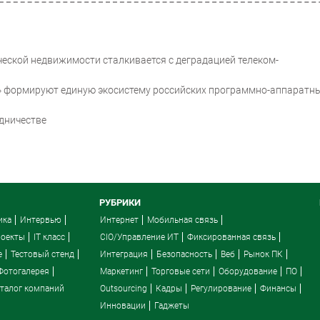
ческой недвижимости сталкивается с деградацией телеком-
ра» формируют единую экосистему российских программно-аппаратн
дничестве
РУБРИКИ
ика
Интервью
Интернет
Мобильная связь
роекты
IT класс
CIO/Управление ИТ
Фиксированная связь
e
Тестовый стенд
Интеграция
Безопасность
Веб
Рынок ПК
Фотогалерея
Маркетинг
Торговые сети
Оборудование
ПО
талог компаний
Outsourcing
Кадры
Регулирование
Финансы
Инновации
Гаджеты