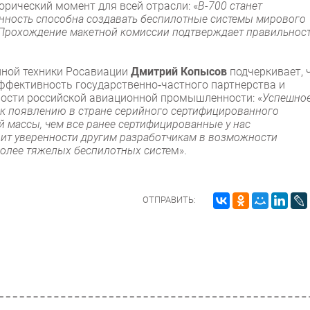
торический момент для всей отрасли: «
В-700 станет
енность способна создавать беспилотные системы мирового
. Прохождение макетной комиссии подтверждает правильнос
нной техники Росавиации
Дмитрий Копысов
подчеркивает, 
ффективность государственно‑частного партнерства и
ости российской авиационной промышленности: «
Успешно
к появлению в стране серийного сертифицированного
й массы, чем все ранее сертифицированные у нас
вит уверенности другим разработчикам в возможности
более тяжелых беспилотных систе
м».
ОТПРАВИТЬ: