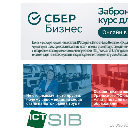
Свыше тысячи ш
Не сто резюме, а сто друзей:
Уральского ФО в
почему рекомендации снова
Astra Linux для 
стали валютой рынка труда
образования
ЦБ
USD 82