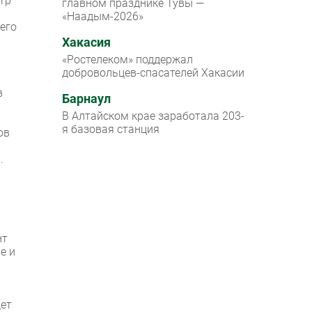
тр
главном празднике Тувы —
«Наадым-2026»
 его
Хакасия
«Ростелеком» поддержал
добровольцев-спасателей Хакасии
в
Барнаул
В Алтайском крае заработала 203-
я базовая станция
ов
а
.
нт
е и
дет