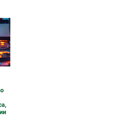
во
са,
ии