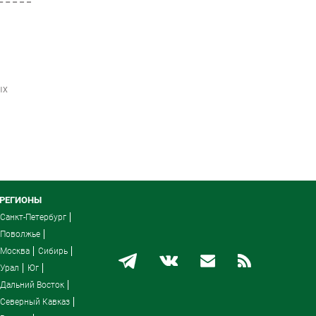
ых
РЕГИОНЫ
Санкт-Петербург
Поволжье
Москва
Сибирь
Урал
Юг
Дальний Восток
Северный Кавказ