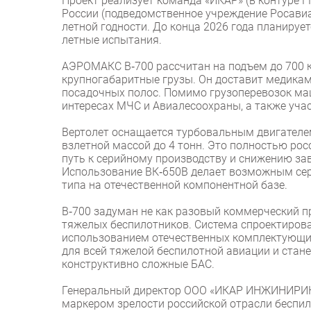
Проект реализует команда «ИКАР» (в контуре 
России (подведомственное учреждение Росавиа
летной годности. До конца 2026 года планирует
летные испытания.
АЭРОМАКС В‑700 рассчитан на подъем до 700 к
крупногабаритные грузы. Он доставит медикаме
посадочных полос. Помимо грузоперевозок ма
интересах МЧС и Авиалесоохраны, а также уча
Вертолет оснащается турбовальным двигателе
взлетной массой до 4 тонн. Это полностью ро
путь к серийному производству и снижению за
Использование ВК‑650В делает возможным сер
типа на отечественной компонентной базе.
В‑700 задуман не как разовый коммерческий пр
тяжелых беспилотников. Система спроектирова
использованием отечественных комплектующих
для всей тяжелой беспилотной авиации и стан
конструктивно сложные БАС.
Генеральный директор ООО «ИКАР ИНЖИНИРИ
маркером зрелости российской отрасли беспило