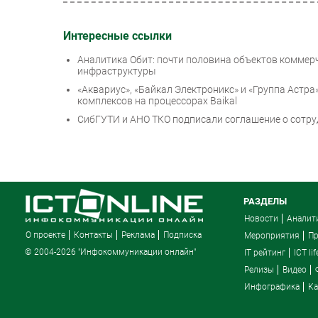
Интересные ссылки
Аналитика Обит: почти половина объектов коммер
инфраструктуры
«Аквариус», «Байкал Электроникс» и «Группа Аст
комплексов на процессорах Baikal
СибГУТИ и АНО ТКО подписали соглашение о сотру
РАЗДЕЛЫ
Новости
Аналит
О проекте
Контакты
Реклама
Подписка
Мероприятия
П
© 2004-2026 "Инфокоммуникации онлайн"
IT рейтинг
ICT lif
Релизы
Видео
Инфографика
Ка