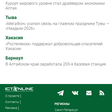
Курорт мирового уровня стал драйвером экономики
Алтая
Тыва
«МегаФон» усилил связь на главном празднике Тувы —
«Наадым-2026»
Хакасия
«Ростелеком» поддержал добровольцев-спасателей
Хакасии
Барнаул
В Алтайском крае заработала 203-я базовая станция
О проекте
Контакты
РЕГИОНЫ
Реклама
Санкт-Петербург