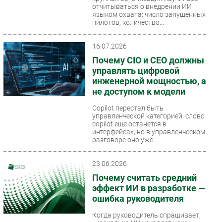
отчитываться о внедрении ИИ
Безопасность
языком охвата: число запущенных
пилотов, количество...
Инновации
CIO/Управление ИТ
16.07.2026
Гаджеты
Почему CIO и CEO должны
Здоровье
управлять цифровой
инженерной мощностью, а
не доступом к модели
РАЗДЕЛЫ
Copilot перестал быть
управленческой категорией: слово
Новости
copilot еще останется в
Аналитика
интерфейсах, но в управленческом
разговоре оно уже...
Интервью
Мероприятия
23.06.2026
Проекты
Почему считать средний
IT класс
эффект ИИ в разработке —
ошибка руководителя
Тестовый стенд
Каталог компаний
Когда руководитель спрашивает,