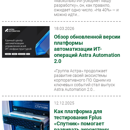
«насколько ИИ ускоряет нашу
разработку», он, как правило,
ожидает одно число. «На 40%» — и
можно идти...
18.03.2026
Обзор обновленной версии
платформы
автоматизации ИТ-
операций Astra Automation
2.0
«Группа Астра» продолжает
развитие своей экосистемы
корпоративного ПО. Одним из
ключевых событий стал выпуск
Astra Automation 2.0...
12.12.2025
Как платформа для
тестирования Fplus
«Спутник» помогает
развивать экосистему