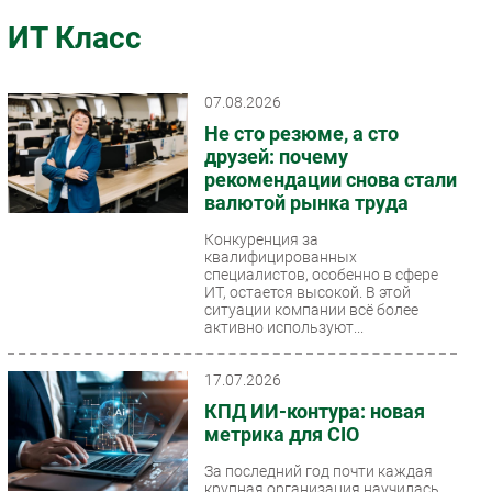
Импорто­замещение
ИТ Класс
Автоматизация Промышленности
Интернет
07.08.2026
Мобильная связь
Не сто резюме, а сто
Фиксированная связь
друзей: почему
рекомендации снова стали
Интеграция
валютой рынка труда
Рынок ПК
Конкуренция за
Маркетинг
квалифицированных
Торговые сети
специалистов, особенно в сфере
ИТ, остается высокой. В этой
Оборудование
ситуации компании всё более
активно используют...
ПО
Outsourcing
17.07.2026
Кадры
КПД ИИ-контура: новая
Регулирование
метрика для CIO
Финансы
За последний год почти каждая
крупная организация научилась
Web