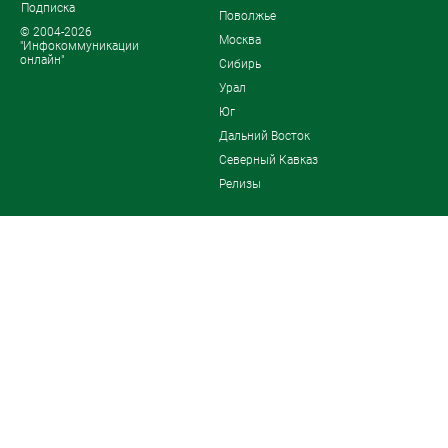
Подписка
Поволжье
© 2004-2026
Москва
"Инфокоммуникации
онлайн"
Сибирь
Урал
Юг
Дальний Восток
Северный Кавказ
Релизы