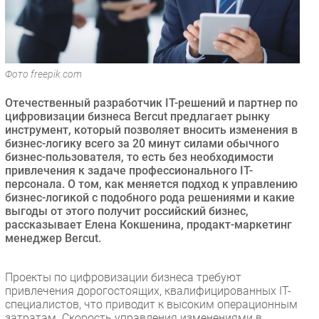
Безопасность
Инновации
CIO/Управление ИТ
Фото freepik.com
Гаджеты
Здоровье
Отечественный разработчик IT-решений и партнер по
цифровизации бизнеса Bercut предлагает рынку
инструмент, который позволяет вносить изменения в
РАЗДЕЛЫ
бизнес-логику всего за 20 минут силами обычного
бизнес-пользователя, то есть без необходимости
Новости
привлечения к задаче профессионального IT-
персонала. О том, как меняется подход к управлению
Аналитика
бизнес-логикой с подобного рода решениями и какие
Интервью
выгоды от этого получит российский бизнес,
рассказывает Елена Кокшенина, продакт-маркетинг
Мероприятия
менеджер Bercut.
Проекты
IT класс
Проекты по цифровизации бизнеса требуют
Тестовый стенд
привлечения дорогостоящих, квалифицированных IT-
специалистов, что приводит к высоким операционным
Каталог компаний
затратам. Скорость управления изменениями в