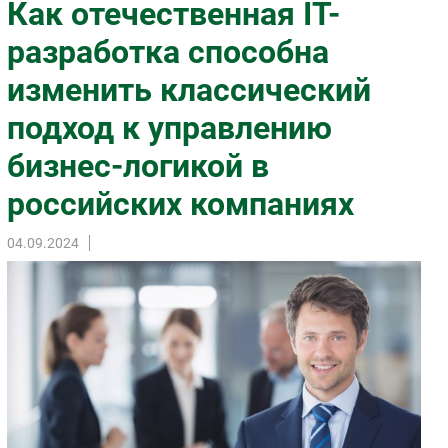
Как отечественная IT-
Импорто­замещение
разработка способна
Автоматизация Промышленности
изменить классический
Интернет
Мобильная связь
подход к управлению
Фиксированная связь
бизнес-логикой в
Интеграция
Рынок ПК
российских компаниях
Маркетинг
04.09.2024
Торговые сети
Оборудование
ПО
Outsourcing
Кадры
Регулирование
Финансы
Web