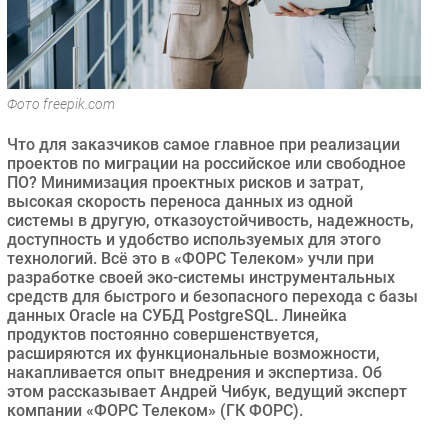
Безопасность
Инновации
CIO/Управление ИТ
Фото freepik.com
Гаджеты
Здоровье
Что для заказчиков самое главное при реализации
проектов по миграции на российское или свободное
ПО? Минимизация проектных рисков и затрат,
РАЗДЕЛЫ
высокая скорость переноса данных из одной
системы в другую, отказоустойчивость, надежность,
Новости
доступность и удобство используемых для этого
технологий. Всё это в «ФОРС Телеком» учли при
Аналитика
разработке своей эко-системы инструментальных
Интервью
средств для быстрого и безопасного перехода с базы
данных Oracle на СУБД PostgreSQL. Линейка
Мероприятия
продуктов постоянно совершенствуется,
Проекты
расширяются их функциональные возможности,
накапливается опыт внедрения и экспертиза. Об
IT класс
этом рассказывает Андрей Чибук, ведущий эксперт
Тестовый стенд
компании «ФОРС Телеком» (ГК ФОРС).
Каталог компаний