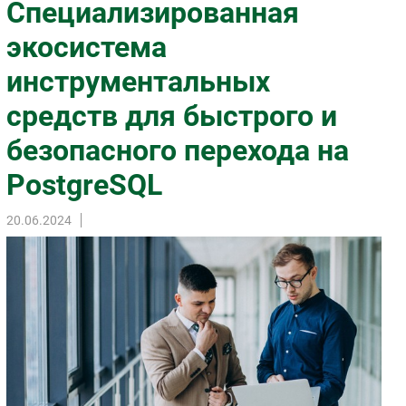
Специализированная
Импорто­замещение
экосистема
Автоматизация Промышленности
инструментальных
Интернет
Мобильная связь
средств для быстрого и
Фиксированная связь
безопасного перехода на
Интеграция
Рынок ПК
PostgreSQL
Маркетинг
20.06.2024
Торговые сети
Оборудование
ПО
Outsourcing
Кадры
Регулирование
Финансы
Web