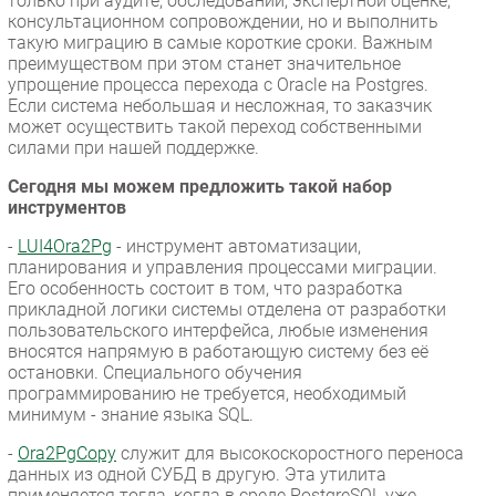
только при аудите, обследовании, экспертной оценке,
консультационном сопровождении, но и выполнить
такую миграцию в самые короткие сроки. Важным
преимуществом при этом станет значительное
упрощение процесса перехода с Oracle на Postgres.
Если система небольшая и несложная, то заказчик
может осуществить такой переход собственными
силами при нашей поддержке.
Cегодня мы можем предложить такой набор
инструментов
-
LUI4Ora2Pg
- инструмент автоматизации,
планирования и управления процессами миграции.
Его особенность состоит в том, что разработка
прикладной логики системы отделена от разработки
пользовательского интерфейса, любые изменения
вносятся напрямую в работающую систему без её
остановки. Специального обучения
программированию не требуется, необходимый
минимум - знание языка SQL.
-
Ora2PgCopy
служит для высокоскоростного переноса
данных из одной СУБД в другую. Эта утилита
применяется тогда, когда в среде PostgreSQL уже