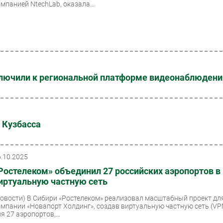
омпанией NtechLab, оказала...
ючили к региональной платформе видеонаблюдени
 Кузбасса
6.10.2025
Ростелеком» объединил 27 российских аэропортов в
иртуальную частную сеть
Новости)
В Сибири «Ростелеком» реализовал масштабный проект дл
омпании «Новапорт Холдинг», создав виртуальную частную сеть (VP
я 27 аэропортов,...