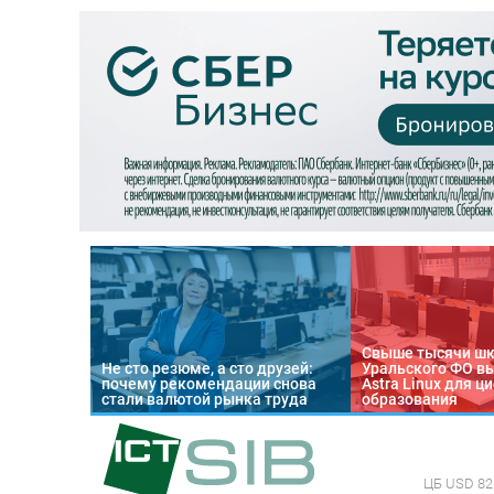
Свыше тысячи ш
Не сто резюме, а сто друзей:
Уральского ФО в
почему рекомендации снова
Astra Linux для 
стали валютой рынка труда
образования
ЦБ
USD 82