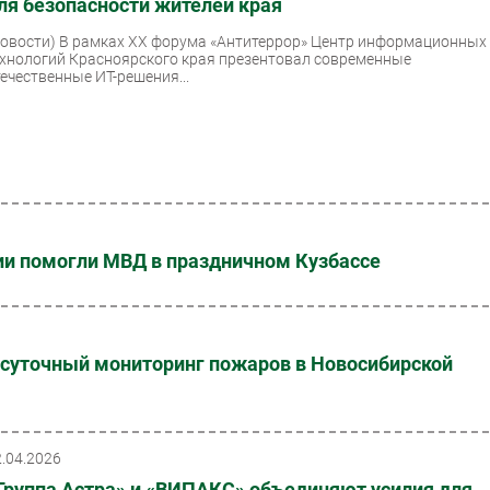
ля безопасности жителей края
Новости)
В рамках XX форума «Антитеррор» Центр информационных
ехнологий Красноярского края презентовал современные
течественные ИТ-решения...
ии помогли МВД в праздничном Кузбассе
осуточный мониторинг пожаров в Новосибирской
2.04.2026
Группа Астра» и «ВИПАКС» объединяют усилия для