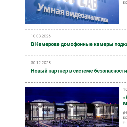
к
10.03.2026
В Кемерове домофонные камеры подкл
30.12.2025
Новый партнер в системе безопасности
1
«
в
(
к
дл