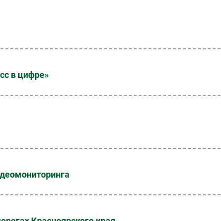
сс в цифре»
идеомониторинга
дорогах Красноярского края