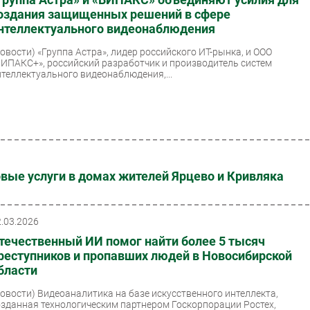
оздания защищенных решений в сфере
нтеллектуального видеонаблюдения
Новости)
«Группа Астра», лидер российского ИТ-рынка, и ООО
ВИПАКС+», российский разработчик и производитель систем
нтеллектуального видеонаблюдения,...
вые услуги в домах жителей Ярцево и Кривляка
2.03.2026
течественный ИИ помог найти более 5 тысяч
реступников и пропавших людей в Новосибирской
бласти
Новости)
Видеоаналитика на базе искусственного интеллекта,
озданная технологическим партнером Госкорпорации Ростех,