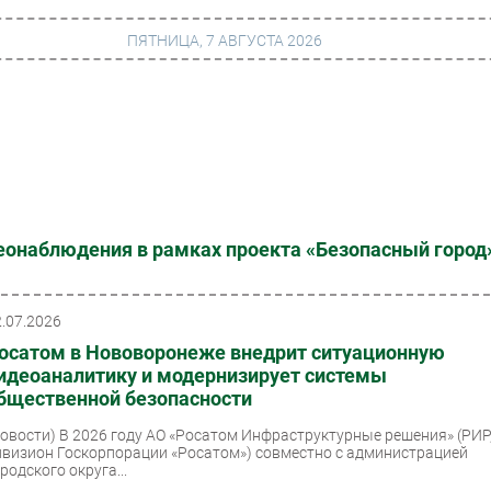
ПЯТНИЦА, 7 АВГУСТА 2026
г
Финансы
 сети
Web
ание
Безопасность
деонаблюдения в рамках проекта «Безопасный город
Инновации
ng
CIO/Управление ИТ
2.07.2026
Гаджеты
осатом в Нововоронеже внедрит ситуационную
идеоаналитику и модернизирует системы
вание
Здоровье
бщественной безопасности
Новости)
В 2026 году АО «Росатом Инфраструктурные решения» (РИР
ивизион Госкорпорации «Росатом») совместно с администрацией
родского округа...