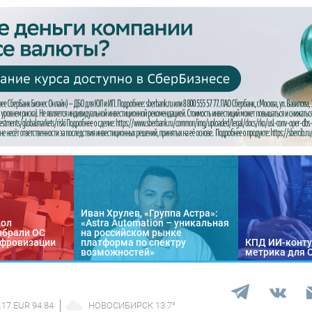
Иван Хрулев, «Группа Астра»:
кол
«Astra Automation – уникальная
ыбрали ОС
на российском рынке
цифровизации
платформа по спектру
КПД ИИ-конту
возможностей»
метрика для 
.17 EUR 94.84
НОВОСИБИРСК
13.7
°