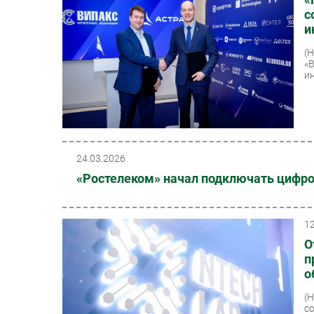
с
и
(
«
и
24.03.2026
«Ростелеком» начал подключать цифро
1
О
п
о
(
с