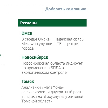
Добавить компанию
РАЗДЕЛЫ
Регионы
Новости
Омск
В сердце Омска — надёжная связь:
Аналитика
МегаФон улучшил LTE в центре
города
Интервью
»
Мероприятия
Новосибирск
Новосибирская область лидирует
Проекты
по применению БПЛА в
экологическом контроле
IT класс
Томск
Тестовый стенд
Аналитики «МегаФона»
Каталог компаний
зафиксировали двукратный рост
,
трафика на «Госуслуги» у жителей
Томской области