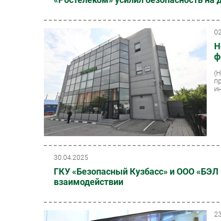
0
Н
ф
(
п
и
30.04.2025
ГКУ «Безопасный Кузбасс» и ООО «БЭЛ
взаимодействии
2