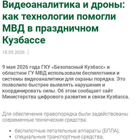
Видеоаналитика и дроны:
Импорто­замещение
как технологии помогли
Автоматизация Промышленности
МВД в праздничном
Интернет
Мобильная связь
Кузбассе
Фиксированная связь
Интеграция
18.05.2026
Рынок ПК
9 мая 2026 года ГКУ «Безопасный Кузбасс» и
Маркетинг
областное ГУ МВД использовали беспилотники и
Торговые сети
системы видеоаналитики для охраны порядка. Это
позволило быстрее выявлять нарушения и
Оборудование
координировать силы. Об этом сообщает сайт
ПО
Министерства цифрового развития и связи Кузбасса.
Outsourcing
Кадры
Для обеспечения правопорядка были задействованы
современные технические средства:
Регулирование
беспилотные летательные аппараты (БПЛА);
Финансы
специальные транспортные средства;
Web