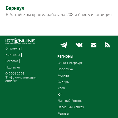
Барнаул
В Алтайском крае заработала 203-я базовая станция
О проекте
Контакты
РЕГИОНЫ
Реклама
Санкт-Петербург
Подписка
Поволжье
© 2004-2026
Москва
"Инфокоммуникации
онлайн"
Сибирь
Урал
Юг
Дальний Восток
Северный Кавказ
Релизы