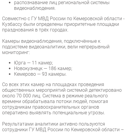
распознавание лиц региональной системы
Безопасность
видеонаблюдения.
Инновации
Совместно с ГУ МВД России по Кемеровской области -
Кузбассу были определены приоритетные площадки
CIO/Управление ИТ
празднования в трёх городах.
Гаджеты
Камеры видеонаблюдения, подключённые к
Здоровье
подсистеме видеоаналитики, вели непрерывный
мониторинг:
РАЗДЕЛЫ
Юрга — 11 камер;
Новокузнецк — 186 камер;
Новости
Кемерово — 93 камеры.
Аналитика
Со всех этих камер на площадках проведения
Интервью
общественных мероприятий системой детектировано
Мероприятия
около 70 000 лиц. Система в режиме реального
времени обрабатывала потоки людей, помогая
Проекты
сотрудникам правоохранительных органов
IT класс
оперативно выявлять потенциальные угрозы.
Тестовый стенд
Результатами аналитики активно пользуются
Каталог компаний
сотрудники ГУ МВД России по Кемеровской области –