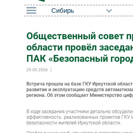
РУБРИКИ
Общественный совет п
Импорто­замещение
Маркетин
области провёл заседа
Автоматизация
Торговые
Промышленности
ПАК «Безопасный горо
Оборудов
Интернет
29.05.2026
ПО
Мобильная связь
Outsourci
Встреча прошла на базе ГКУ Иркутской област
Фиксированная связь
развитие и эксплуатацию средств автоматиза
Кадры
региона. Об этом сообщает Министерство цифр
Интеграция
Регулиро
Рынок ПК
В ходе заседания участники детально обсудили
эффективность реализованных проектов ГКУ ИО
безопасности жителей Иркутской области.