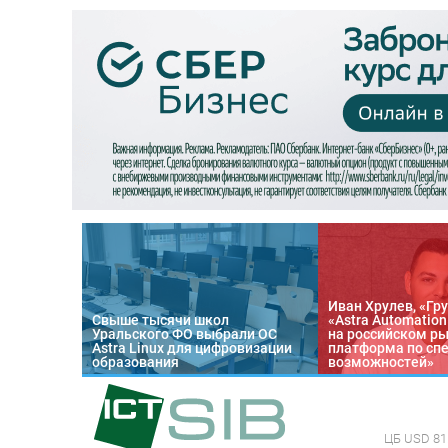
Иван Хрулев, «Гру
Свыше тысячи школ
«Astra Automatio
Уральского ФО выбрали ОС
на российском р
Astra Linux для цифровизации
платформа по сп
образования
возможностей»
ЦБ
USD 81