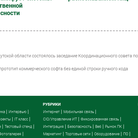
твенной
асности
кутской области состоялось заседание Координационного совета по
прототип коммерческого софта без единой строки ручного кода
РУБРИКИ
ика
Интервью
Интернет
Мобильная связь
роекты
IT класс
CIO/Управление ИТ
Фиксированная связь
e
Тестовый стенд
Интеграция
Безопасность
Веб
Рынок ПК
Фотогалерея
Маркетинг
Торговые сети
Оборудование
ПО