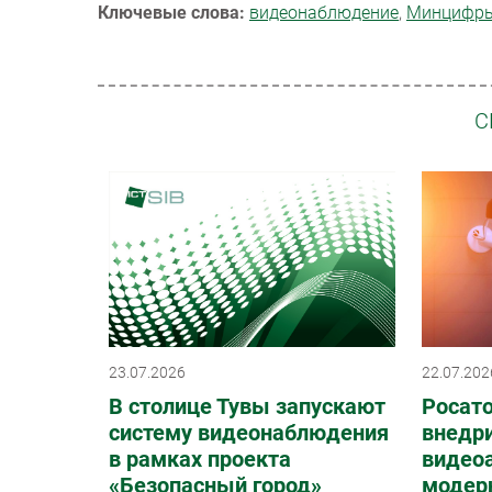
Ключевые слова:
видеонаблюдение
,
Минцифр
С
23.07.2026
22.07.202
В столице Тувы запускают
Росат
систему видеонаблюдения
внедр
в рамках проекта
видеоа
«Безопасный город»
модер