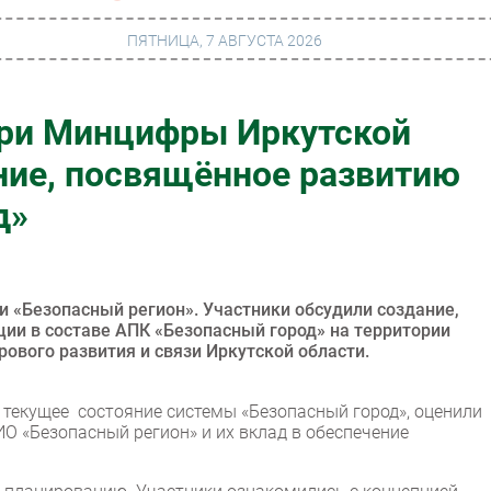
ПЯТНИЦА, 7 АВГУСТА 2026
ри Минцифры Иркутской
г
Финансы
ние, посвящённое развитию
 сети
Web
д»
ание
Безопасность
Инновации
ng
CIO/Управление ИТ
и «Безопасный регион». Участники обсудили создание,
ции в составе АПК «Безопасный город» на территории
Гаджеты
ового развития и связи Иркутской области.
вание
Здоровье
 текущее состояние системы «Безопасный город», оценили
 «Безопасный регион» и их вклад в обеспечение