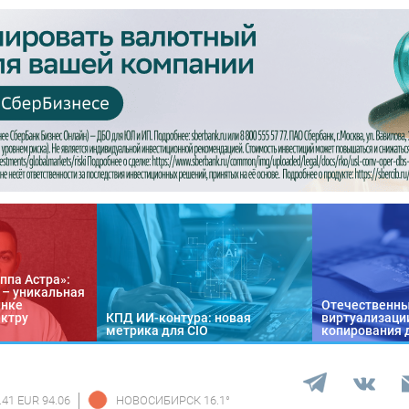
ппа Астра»:
n – уникальная
ынке
Отечественны
ектру
КПД ИИ-контура: новая
виртуализации
метрика для CIO
копирования 
.41 EUR 94.06
НОВОСИБИРСК
16.1
°