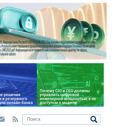
Почему CIO и CEO должны
е решения
управлять цифровой
 и резервного
инженерной мощностью, а не
для онлайн-банка
доступом к модели