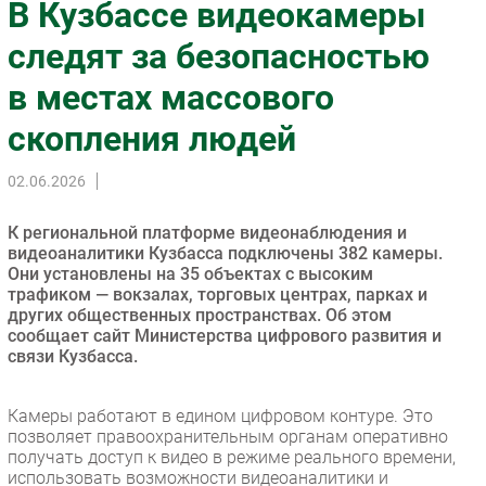
В Кузбассе видеокамеры
Импорто­замещение
следят за безопасностью
Автоматизация Промышленности
в местах массового
Интернет
Мобильная связь
скопления людей
Фиксированная связь
Интеграция
02.06.2026
Рынок ПК
К региональной платформе видеонаблюдения и
Маркетинг
видеоаналитики Кузбасса подключены 382 камеры.
Торговые сети
Они установлены на 35 объектах с высоким
трафиком — вокзалах, торговых центрах, парках и
Оборудование
других общественных пространствах. Об этом
ПО
сообщает сайт Министерства цифрового развития и
связи Кузбасса.
Outsourcing
Кадры
Камеры работают в едином цифровом контуре. Это
Регулирование
позволяет правоохранительным органам оперативно
Финансы
получать доступ к видео в режиме реального времени,
использовать возможности видеоаналитики и
Web