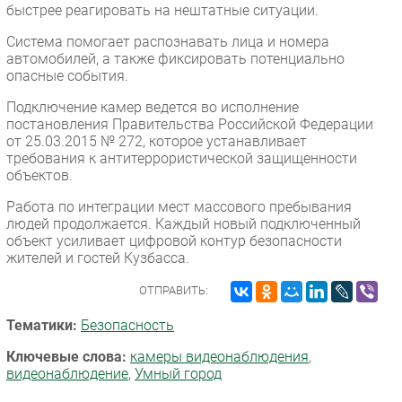
быстрее реагировать на нештатные ситуации.
Безопасность
Система помогает распознавать лица и номера
Инновации
автомобилей, а также фиксировать потенциально
CIO/Управление ИТ
опасные события.
Гаджеты
Подключение камер ведется во исполнение
постановления Правительства Российской Федерации
Здоровье
от 25.03.2015 № 272, которое устанавливает
требования к антитеррористической защищенности
РАЗДЕЛЫ
объектов.
Работа по интеграции мест массового пребывания
Новости
людей продолжается. Каждый новый подключенный
Аналитика
объект усиливает цифровой контур безопасности
жителей и гостей Кузбасса.
Интервью
Мероприятия
ОТПРАВИТЬ:
Проекты
Тематики:
Безопасность
IT класс
Ключевые слова:
камеры видеонаблюдения
,
Тестовый стенд
видеонаблюдение
,
Умный город
Каталог компаний