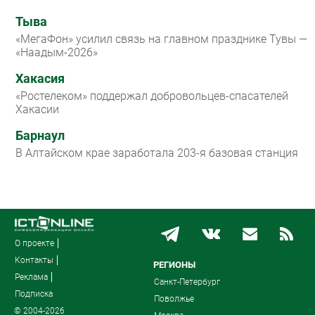
Тыва
«МегаФон» усилил связь на главном празднике Тувы —
«Наадым-2026»
Хакасия
«Ростелеком» поддержал добровольцев-спасателей
Хакасии
Барнаул
В Алтайском крае заработала 203-я базовая станция
О проекте
Контакты
РЕГИОНЫ
Реклама
Санкт-Петербург
Подписка
Поволжье
© 2004-2026