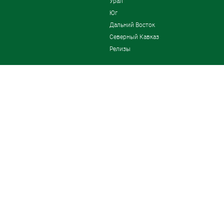
Урал
Юг
Дальний Восток
Северный Кавказ
Релизы