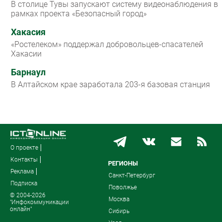
В столице Тувы запускают систему видеонаблюдения в
рамках проекта «Безопасный город»
Хакасия
«Ростелеком» поддержал добровольцев-спасателей
Хакасии
Барнаул
В Алтайском крае заработала 203-я базовая станция
О проекте
Контакты
РЕГИОНЫ
Реклама
Санкт-Петербург
Подписка
Поволжье
© 2004-2026
Москва
"Инфокоммуникации
онлайн"
Сибирь