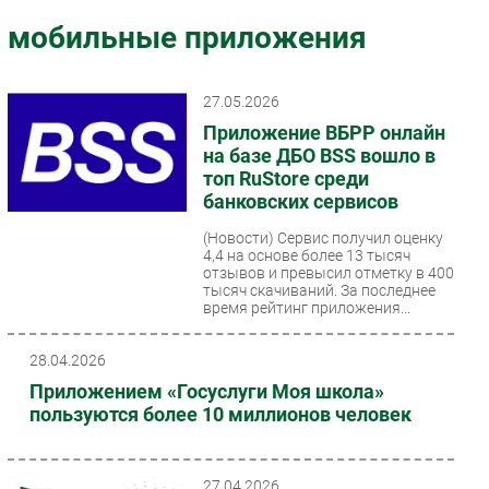
Импорто­замещение
мобильные приложения
Автоматизация Промышленности
Интернет
27.05.2026
Мобильная связь
Приложение ВБРР онлайн
Фиксированная связь
на базе ДБО BSS вошло в
топ RuStore среди
Интеграция
банковских сервисов
Рынок ПК
(Новости)
Сервис получил оценку
Маркетинг
4,4 на основе более 13 тысяч
Торговые сети
отзывов и превысил отметку в 400
тысяч скачиваний. За последнее
Оборудование
время рейтинг приложения...
ПО
28.04.2026
Outsourcing
Приложением «Госуслуги Моя школа»
Кадры
пользуются более 10 миллионов человек
Регулирование
Финансы
27.04.2026
Web