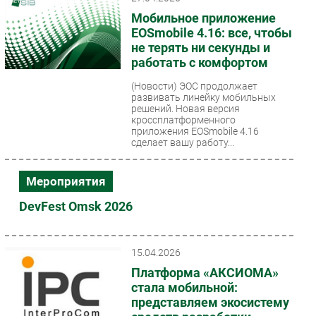
Мобильное приложение
Безопасность
EOSmobile 4.16: все, чтобы
Инновации
не терять ни секунды и
CIO/Управление ИТ
работать с комфортом
Гаджеты
(Новости)
ЭОС продолжает
Здоровье
развивать линейку мобильных
решений. Новая версия
кроссплатформенного
приложения EOSmobile 4.16
РАЗДЕЛЫ
сделает вашу работу...
Новости
Мероприятия
Аналитика
DevFest Omsk 2026
Интервью
Мероприятия
Проекты
15.04.2026
IT класс
Платформа «АКСИОМА»
Тестовый стенд
стала мобильной:
представляем экосистему
Каталог компаний