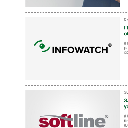
0
Г
о
(
р
с
3
З
у
(
б
(D