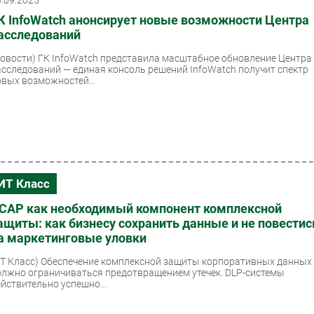
3.09.2025
К InfoWatch анонсирует новые возможности Центра
асследований
Новости)
ГК InfoWatch представила масштабное обновление Центра
асследований — единая консоль решений InfoWatch получит спектр
овых возможностей...
ИТ Класс
CAP как необходимый компонент комплексной
ащиты: как бизнесу сохранить данные и не повестис
а маркетинговые уловки
ИТ Класс)
Обеспечение комплексной защиты корпоративных данных
олжно ограничиваться предотвращением утечек. DLP-системы
ействительно успешно...