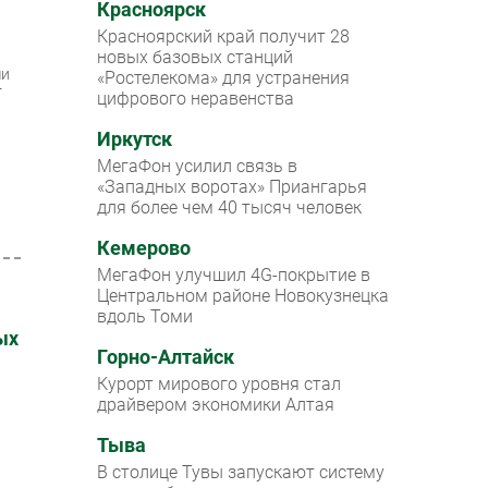
Красноярск
Красноярский край получит 28
новых базовых станций
чи
«Ростелекома» для устранения
т
цифрового неравенства
Иркутск
МегаФон усилил связь в
«Западных воротах» Приангарья
для более чем 40 тысяч человек
Кемерово
МегаФон улучшил 4G-покрытие в
Центральном районе Новокузнецка
вдоль Томи
ых
Горно-Алтайск
Курорт мирового уровня стал
драйвером экономики Алтая
Тыва
В столице Тувы запускают систему