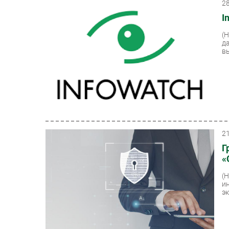
2
I
(
д
в
2
Г
«
(
и
э