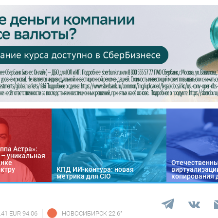
ппа Астра»:
n – уникальная
ынке
Отечественны
ектру
КПД ИИ-контура: новая
виртуализации
метрика для CIO
копирования 
.41 EUR 94.06
НОВОСИБИРСК
22.6
°