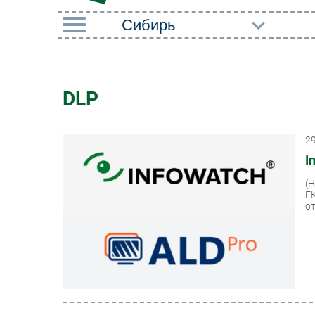
РУБРИКИ
Импорто­замещение
Маркетин
DLP
Автоматизация
Торговые
Промышленности
2
Оборудов
Интернет
I
ПО
Мобильная связь
(
Outsourci
Г
Фиксированная связь
от
Кадры
Интеграция
Регулиро
Рынок ПК