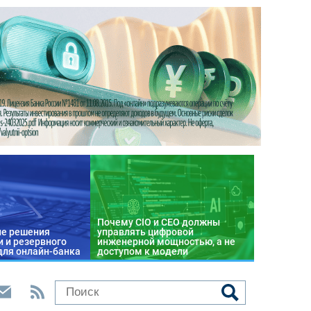
Почему CIO и CEO должны
е решения
управлять цифровой
 и резервного
инженерной мощностью, а не
для онлайн-банка
доступом к модели