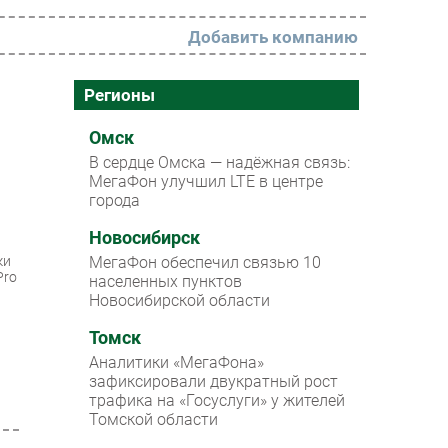
Добавить компанию
РАЗДЕЛЫ
Регионы
Новости
Омск
В сердце Омска — надёжная связь:
Аналитика
МегаФон улучшил LTE в центре
города
Интервью
Мероприятия
Новосибирск
ки
МегаФон обеспечил связью 10
Проекты
Pro
населенных пунктов
Новосибирской области
IT класс
Томск
Тестовый стенд
Аналитики «МегаФона»
Каталог компаний
зафиксировали двукратный рост
трафика на «Госуслуги» у жителей
Томской области