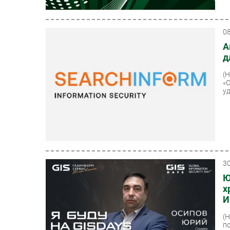
0
А
д
(
«
у
3
Ю
х
И
(
п