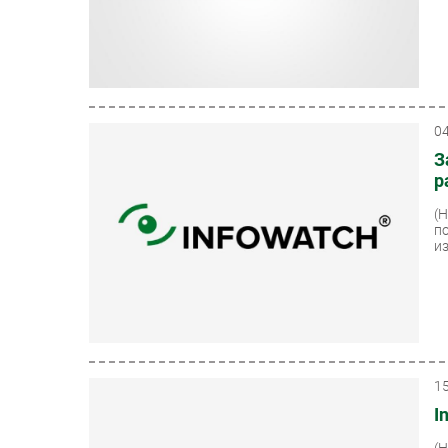
0
З
р
(
п
и
1
I
(