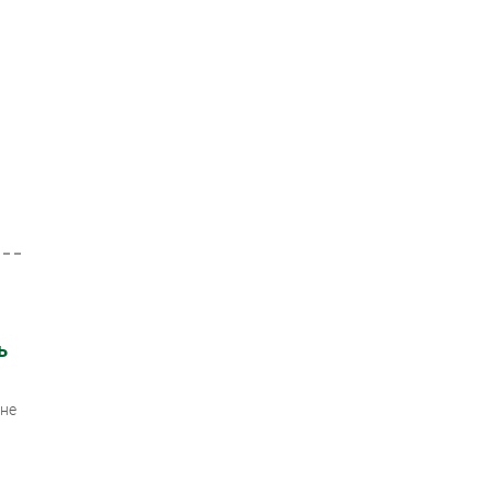
ь
 не