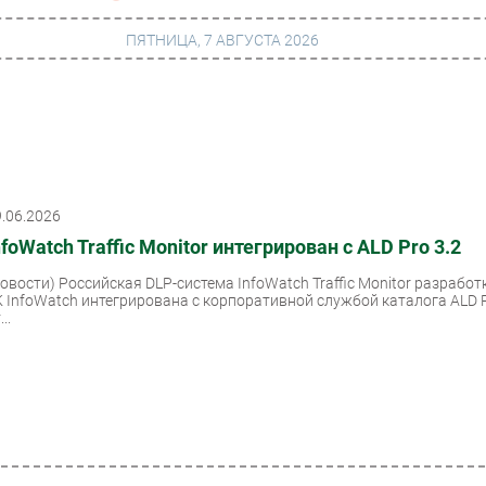
ПЯТНИЦА, 7 АВГУСТА 2026
г
Финансы
 сети
Web
9.06.2026
ание
Безопасность
nfoWatch Traffic Monitor интегрирован с ALD Pro 3.2
Инновации
Новости)
Российская DLP-система InfoWatch Traffic Monitor разработ
ng
CIO/Управление ИТ
К InfoWatch интегрирована с корпоративной службой каталога ALD 
...
Гаджеты
вание
Здоровье