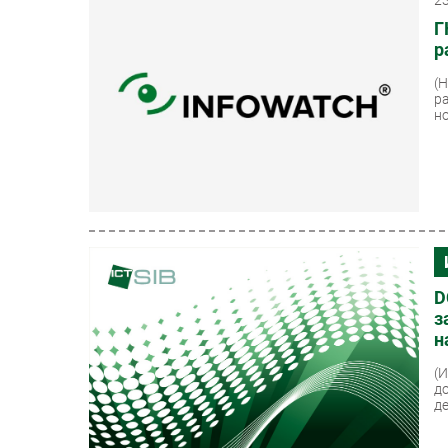
2
Г
р
(
р
н
D
з
н
(
д
д