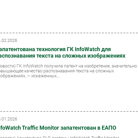
4.02.2026
апатентована технология ГК InfoWatch для
аспознавания текста на сложных изображениях
Новости)
ГК InfoWatch получила патент на изобретение, значительно
овышающее качество распознавания текста на сложных
зображениях, — искаженных,...
5.01.2026
nfoWatch Traffic Monitor запатентован в ЕАПО
Новости)
Архитектура DLP-системы InfoWatch Traffic Monitor