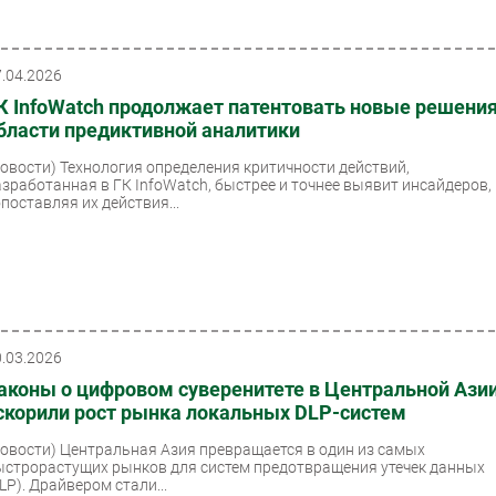
7.04.2026
К InfoWatch продолжает патентовать новые решения
бласти предиктивной аналитики
Новости)
Технология определения критичности действий,
азработанная в ГК InfoWatch, быстрее и точнее выявит инсайдеров,
опоставляя их действия...
0.03.2026
аконы о цифровом суверенитете в Центральной Ази
скорили рост рынка локальных DLP-систем
Новости)
Центральная Азия превращается в один из самых
ыстрорастущих рынков для систем предотвращения утечек данных
LP). Драйвером стали...