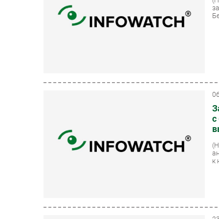
з
Бе
0
З
с
в
(
а
к 