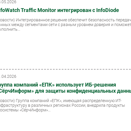
8.05.2026
nfoWatch Traffic Monitor интегрирован с InfoDiode
Новости)
Интегрированное решение обеспечит безопасность переда
анных между сегментами сети с разным уровнем доверия и поможе
ыполнить...
1.04.2026
руппа компаний «ЕПК» использует ИБ-решения
СёрчИнформ» для защиты конфиденциальных данн
Новости)
Группа компаний «ЕПК», имеющая распределенную ИТ-
нфраструктуру в различных регионах России, внедрила продукты
косистемы «СёрчИнформ»...