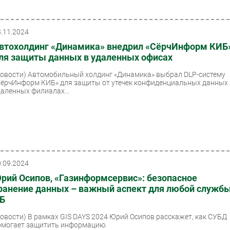
8.11.2024
втохолдинг «Динамика» внедрил «СёрчИнформ КИБ
ля защиты данных в удаленных офисах
Новости)
Автомобильный холдинг «Динамика» выбрал DLP-систему
СёрчИнформ КИБ» для защиты от утечек конфиденциальных данных
даленных филиалах...
0.09.2024
рий Осипов, «Газинформсервис»: безопасное
ранение данных – важный аспект для любой служб
Б
Новости)
В рамках GIS DAYS 2024 Юрий Осипов расскажет, как СУБД
омогает защитить информацию.