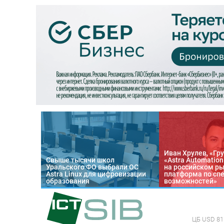
Иван Хрулев, «Гру
Свыше тысячи школ
«Astra Automatio
Уральского ФО выбрали ОС
на российском р
Astra Linux для цифровизации
платформа по сп
образования
возможностей»
ЦБ
USD 81