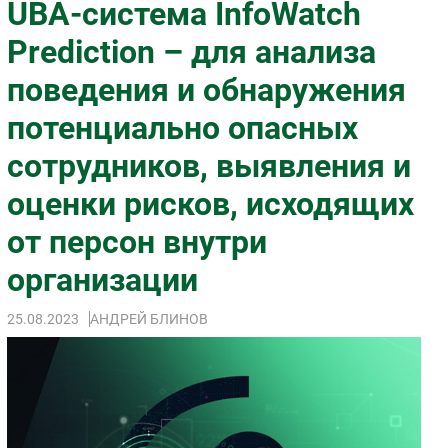
UBA-система InfoWatch
Импорто­замещение
Prediction – для анализа
Автоматизация Промышленности
поведения и обнаружения
Интернет
Мобильная связь
потенциально опасных
Фиксированная связь
сотрудников, выявления и
Интеграция
Рынок ПК
оценки рисков, исходящих
Маркетинг
от персон внутри
Торговые сети
организации
Оборудование
ПО
25.08.2023
АНДРЕЙ БЛИНОВ
Outsourcing
Кадры
Регулирование
Финансы
Web