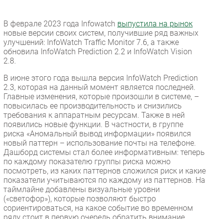
В феврале 2023 года Infowatch
выпустила на рынок
новые версии своих систем, получившие ряд важных
улучшений: InfoWatch Traffic Monitor 7.6, а также
обновила InfoWatch Prediction 2.2 и InfoWatch Vision
2.8.
В июне этого года вышла версия InfoWatch Prediction
2.3, которая на данный момент является последней.
Главные изменения, которые произошли в системе, –
повысилась ее производительность и снизились
требования к аппаратным ресурсам. Также в ней
появились новые функции. В частности, в группе
риска «Аномальный вывод информации» появился
новый паттерн – использование почты на телефоне.
Дашборд системы стал более информативным: теперь
по каждому показателю группы риска можно
посмотреть, из каких паттернов сложился риск и какие
показатели учитываются по каждому из паттернов. На
таймлайне добавлены визуальные уровни
(«светофор»), которые позволяют быстро
сориентироваться, на какое событие во временном
ряду стоит в первую очередь обратить внимание.