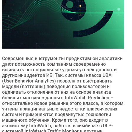
Безопасность
Инновации
CIO/Управление ИТ
Гаджеты
Здоровье
РАЗДЕЛЫ
Современные инструменты предиктивной аналитики
дают возможность компаниям своевременно
Новости
выявлять потенциальные угрозы утечек данных и
других инцидентов ИБ. Так, системы класса UBA
Аналитика
(User Behavior Analytics) позволяют выстраивать
Интервью
модели (паттерны) поведения пользователей и
оценивать отклонения от них на основе анализа
Мероприятия
больших массивов данных. InfoWatch Prediction –
Проекты
относительно новое решение этого класса, в котором
учтены принципиальные недостатки классических
IT класс
систем и применяются продвинутые технологии
Тестовый стенд
машинного обучения. Кроме того, оно входит в
экосистему InfoWatch, работая в симбиозе с DLP-
Каталог компаний
системой InfoWatch Traffic Monitor и другими