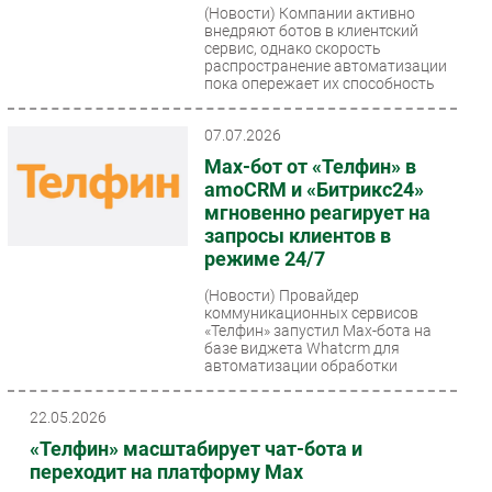
(Новости)
Компании активно
Безопасность
внедряют ботов в клиентский
сервис, однако скорость
Инновации
распространение автоматизации
пока опережает их способность
CIO/Управление ИТ
закрывать...
Гаджеты
07.07.2026
Здоровье
Max-бот от «Телфин» в
amoCRM и «Битрикс24»
РАЗДЕЛЫ
мгновенно реагирует на
запросы клиентов в
режиме 24/7
Новости
Аналитика
(Новости)
Провайдер
коммуникационных сервисов
Интервью
«Телфин» запустил Max-бота на
базе виджета Whatcrm для
Мероприятия
автоматизации обработки
Проекты
входящих лидов...
IT класс
22.05.2026
Тестовый стенд
«Телфин» масштабирует чат-бота и
переходит на платформу Max
Каталог компаний