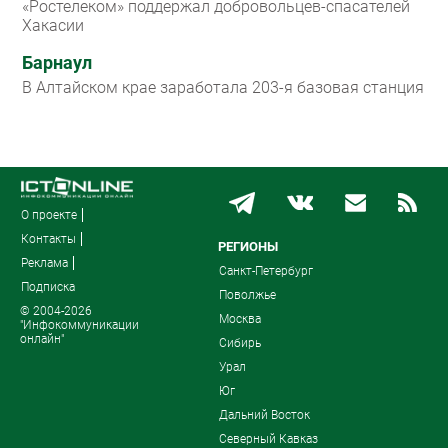
«Ростелеком» поддержал добровольцев-спасателей
Хакасии
Барнаул
В Алтайском крае заработала 203-я базовая станция
О проекте
Контакты
РЕГИОНЫ
Реклама
Санкт-Петербург
Подписка
Поволжье
© 2004-2026
Москва
"Инфокоммуникации
онлайн"
Сибирь
Урал
Юг
Дальний Восток
Северный Кавказ