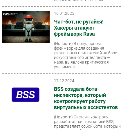
реализовано...
16.01.2025
Чат-бот, не ругайся!
Хакеры атакуют
фреймворк Rasa
(Новости)
В популярном
фреймворке для создания
диалоговых приложений на базе
искусственного интеллекта —
Rasa, выявлена критическая
уязвимость...
17.12.2024
BSS создала бота-
инспектора, который
контролирует работу
виртуальных ассистентов
(Новости)
Система контроля,
разработанная компанией BSS,
представляет собой бота, который