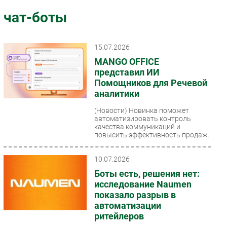
Импорто­замещение
чат-боты
Автоматизация Промышленности
Интернет
15.07.2026
Мобильная связь
MANGO OFFICE
Фиксированная связь
представил ИИ
Помощников для Речевой
Интеграция
аналитики
Рынок ПК
(Новости)
Новинка поможет
Маркетинг
автоматизировать контроль
Торговые сети
качества коммуникаций и
повысить эффективность продаж.
Оборудование
ПО
10.07.2026
Outsourcing
Боты есть, решения нет:
исследование Naumen
Кадры
показало разрыв в
Регулирование
автоматизации
Финансы
ритейлеров
Web