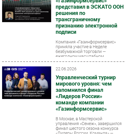
«Газинформсервис»
представил в ЭСКАТО ООН
решения по
трансграничному
признанию электронной
подписи
Компания «Газинформсервис»
приняла участие в Неделе
безбумажной торговли —
ежегодном масштабном
международном событии,
организованном...
22.06.2026
Управленческий турнир
мирового уровня: чем
запомнился финал
«Лидеров России»
команде компании
«Газинформсервис»
В Москве, в Мастерской
управления «Сенеж», завершился
финал шестого сезона конкурса
«Лидеры России. Команда» —