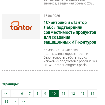
звонков, введенная осенью 2025
года, стала крупнейшим
изменением на рынке исходящих
коммуникаций за последние...
18.06.2026
1С-Битрикс и «Тантор
Лабс» подтвердили
совместимость продуктов
для создания
защищенных ИТ-контуров
Компания 1С-Битрикс
подтвердила корректность и
безопасность работы своих
ключевых продуктов с российской
СУБД Tantor Postgres Special...
Страницы:
<<
<
6
7
8
9
10
11
12
13
14
15
>
>>