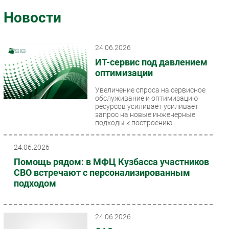
Импорто­замещение
Новости
Автоматизация Промышленности
Интернет
24.06.2026
Мобильная связь
ИТ-сервис под давлением
Фиксированная связь
оптимизации
Интеграция
Увеличение спроса на сервисное
обслуживание и оптимизацию
Рынок ПК
ресурсов усиливает усиливает
Маркетинг
запрос на новые инженерные
подходы к построению...
Торговые сети
Оборудование
24.06.2026
ПО
Помощь рядом: в МФЦ Кузбасса участников
Outsourcing
СВО встречают с персонализированным
подходом
Кадры
Регулирование
Финансы
24.06.2026
Web