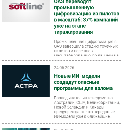
ОАЭ переводят
промышленную
Безопасность
цифровизацию из пилотов
Инновации
в масштаб: 37% компаний
CIO/Управление ИТ
уже на этапе
тиражирования
Гаджеты
Здоровье
Промышленная цифровизация в
ОАЭ завершила стадию точечных
пилотов и перешла к
РАЗДЕЛЫ
масштабированию: по данным на
апрель 2026 года, 37%...
24.06.2026
Новости
Новые ИИ-модели
Аналитика
создадут опасные
Интервью
программы для взлома
Мероприятия
Разведывательные ведомства
Проекты
Австралии, США, Великобритании,
Новой Зеландии и Канады
IT класс
предупреждают, что передовые
ИИ-модели уже в ближайшие...
Тестовый стенд
Каталог компаний