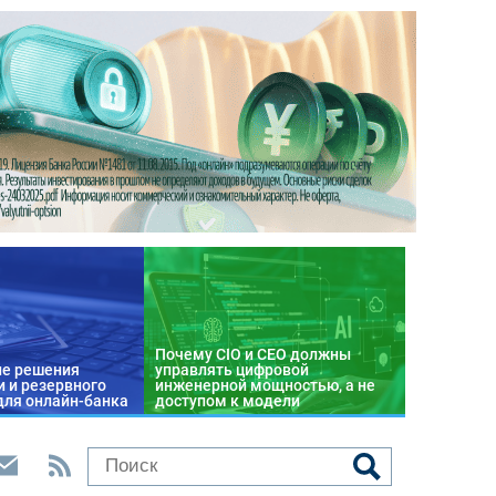
Почему CIO и CEO должны
е решения
управлять цифровой
 и резервного
инженерной мощностью, а не
для онлайн-банка
доступом к модели