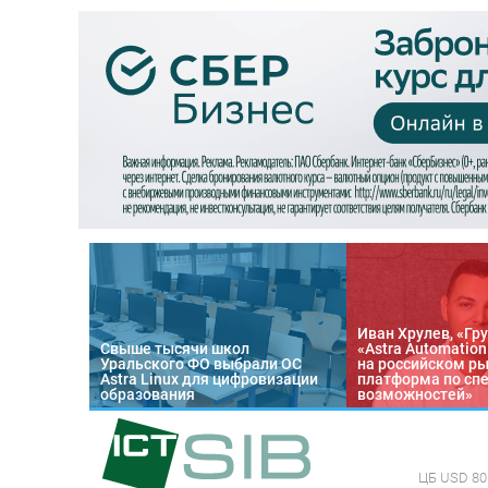
Иван Хрулев, «Гру
Свыше тысячи школ
«Astra Automatio
Уральского ФО выбрали ОС
на российском р
Astra Linux для цифровизации
платформа по сп
образования
возможностей»
ЦБ
USD 80