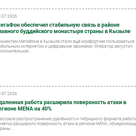
3.07.2026
егаФон обеспечил стабильную связь в районе
лавного буддийского монастыря страны в Кызыле
бонентам МегаФона в Кызыле стало ещё комфортнее пользоваться
обильным интернетом и цифровыми звонками. Оператор запустил
ополнительное...
0.07.2026
даленная работа расширила поверхность атаки в
егионе MENA на 40%
ассовое распространение удалённого и гибридного формата работ
аметно расширило поверхность атаки в регионе MENA, объединяю
раны...