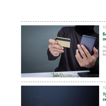
1
Б
о
П
р
бо
1
Т
с