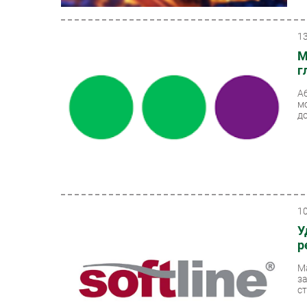
1
М
г
А
м
д
1
У
р
М
з
ст