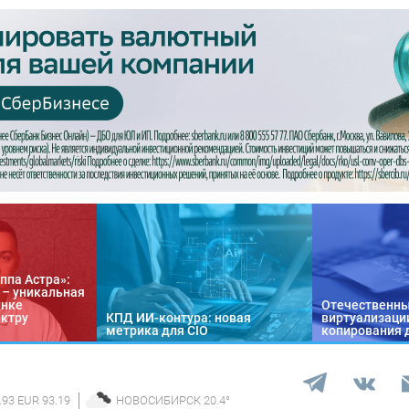
ппа Астра»:
n – уникальная
ынке
Отечественны
ектру
КПД ИИ-контура: новая
виртуализации
метрика для CIO
копирования 
.93 EUR 93.19
НОВОСИБИРСК
20.4
°