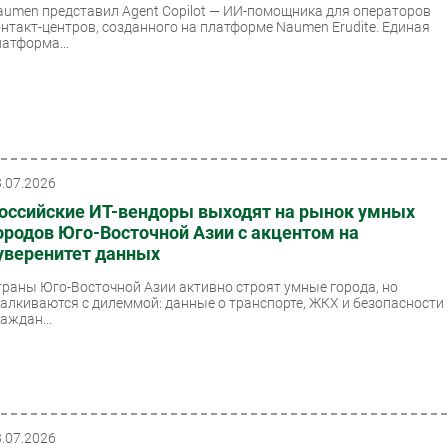
aumen представил Agent Copilot — ИИ-помощника для операторов
онтакт-центров, созданного на платформе Naumen Erudite. Единая
латформа...
3.07.2026
оссийские ИТ-вендоры выходят на рынок умных
ородов Юго-Восточной Азии с акцентом на
уверенитет данных
траны Юго-Восточной Азии активно строят умные города, но
талкиваются с дилеммой: данные о транспорте, ЖКХ и безопасности
аждан...
3.07.2026