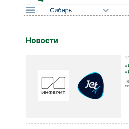
РУБРИКИ
Импорто­замещение
Маркетин
Новости
Автоматизация
Торговые
Промышленности
1
Оборудов
Интернет
«
ПО
«
Мобильная связь
Outsourci
Т
Фиксированная связь
с
Кадры
Интеграция
Регулиро
Рынок ПК