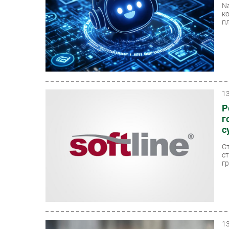
N
к
п
1
Р
г
с
С
с
гр
1