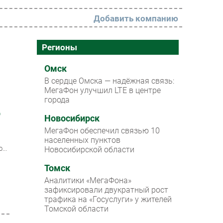
Добавить компанию
РАЗДЕЛЫ
Регионы
Новости
Омск
В сердце Омска — надёжная связь:
Аналитика
МегаФон улучшил LTE в центре
города
Интервью
р
Мероприятия
Новосибирск
МегаФон обеспечил связью 10
Проекты
населенных пунктов
...
Новосибирской области
IT класс
Томск
Тестовый стенд
Аналитики «МегаФона»
Каталог компаний
зафиксировали двукратный рост
трафика на «Госуслуги» у жителей
Томской области