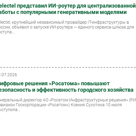
electel представил ИИ-роутер для централизованной
аботы с популярными генеративными моделями
electel, крупнейший независимый провайдер IT-инфраструктуры в
оссии, объявил о запуске ИИ-роутера — единого сервиса-шлюза для
ступа...
3.07.2026
ифровые решения «Росатома» повышают
езопасность и эффективность городского хозяйства
енеральный директор АО «Росатом Инфраструктурные решения» (РИ
ивизион Госкорпорации «Росатом») Ксения Сухотина 10 июля
ступила...