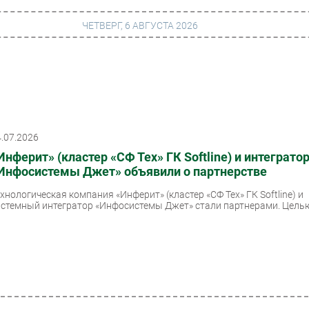
ЧЕТВЕРГ, 6 АВГУСТА 2026
г
Финансы
 сети
Web
4.07.2026
ание
Безопасность
Инферит» (кластер «СФ Тех» ГК Softline) и интеграто
Инновации
Инфосистемы Джет» объявили о партнерстве
ng
CIO/Управление ИТ
ехнологическая компания «Инферит» (кластер «СФ Тех» ГК Softline) и
истемный интегратор «Инфосистемы Джет» стали партнерами. Целью
Гаджеты
вание
Здоровье