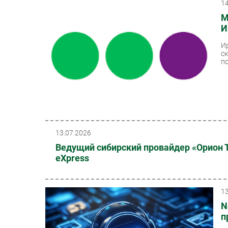
1
М
И
И
с
п
13.07.2026
Ведущий сибирский провайдер «Орион
eXpress
1
N
п