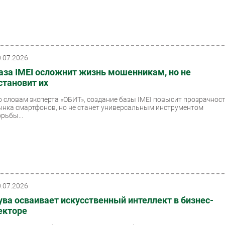
0.07.2026
аза IMEI осложнит жизнь мошенникам, но не
становит их
о словам эксперта «ОБИТ», создание базы IMEI повысит прозрачнос
ынка смартфонов, но не станет универсальным инструментом
рьбы...
0.07.2026
ува осваивает искусственный интеллект в бизнес-
екторе