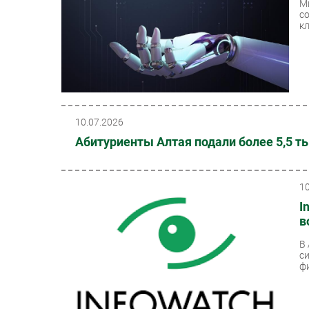
М
с
к
10.07.2026
Абитуриенты Алтая подали более 5,5 ты
1
I
в
В
с
фи