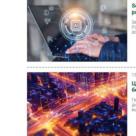
S
р
S
Р
до
1
Ц
б
Г
д
вы