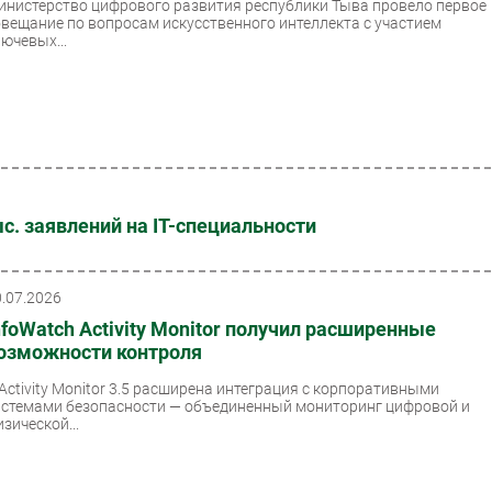
инистерство цифрового развития республики Тыва провело первое
овещание по вопросам искусственного интеллекта с участием
лючевых...
с. заявлений на IT-специальности
0.07.2026
nfoWatch Activity Monitor получил расширенные
озможности контроля
 Activity Monitor 3.5 расширена интеграция с корпоративными
истемами безопасности — объединенный мониторинг цифровой и
зической...