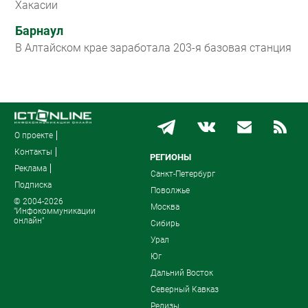
Хакасии
Барнаул
В Алтайском крае заработала 203-я базовая станция
О проекте
Контакты
РЕГИОНЫ
Реклама
Санкт-Петербург
Подписка
Поволжье
© 2004-2026
Москва
"Инфокоммуникации
онлайн"
Сибирь
Урал
Юг
Дальний Восток
Северный Кавказ
Релизы