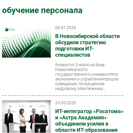
Импорто­замещение
обучение персонала
Автоматизация Промышленности
Интернет
06.07.2026
Мобильная связь
В Новосибирской области
Фиксированная связь
обсудили стратегию
подготовки ИТ-
Интеграция
специалистов
Рынок ПК
(Новости)
3 июля на базе
Маркетинг
Новосибирского
Торговые сети
государственного университета
экономики и управленияпрошло
Оборудование
совещание, посвящённое
кадровому обеспечению...
ПО
Outsourcing
20.05.2026
Кадры
ИТ-интегратор «Росатома»
Регулирование
и «Астра Академия»
объединили усилия в
Финансы
области ИТ-образования
Web