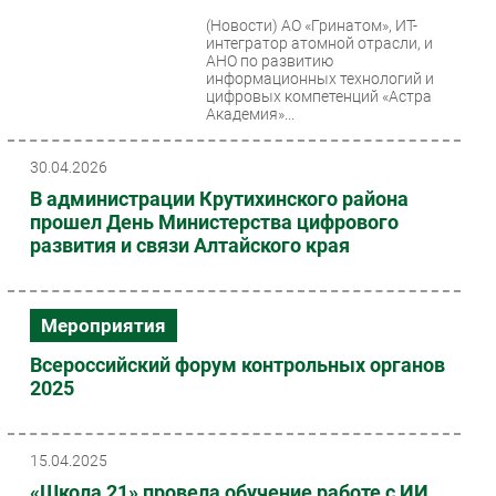
(Новости)
АО «Гринатом», ИТ-
Безопасность
интегратор атомной отрасли, и
Инновации
АНО по развитию
информационных технологий и
CIO/Управление ИТ
цифровых компетенций «Астра
Академия»...
Гаджеты
Здоровье
30.04.2026
В администрации Крутихинского района
РАЗДЕЛЫ
прошел День Министерства цифрового
развития и связи Алтайского края
Новости
Аналитика
Интервью
Мероприятия
Мероприятия
Всероссийский форум контрольных органов
Проекты
2025
IT класс
Тестовый стенд
15.04.2025
Каталог компаний
«Школа 21» провела обучение работе с ИИ