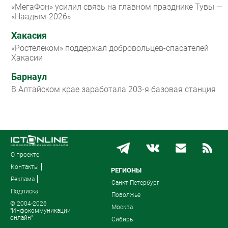
«МегаФон» усилил связь на главном празднике Тувы —
«Наадым-2026»
Хакасия
«Ростелеком» поддержал добровольцев-спасателей
Хакасии
Барнаул
В Алтайском крае заработала 203-я базовая станция
О проекте
Контакты
РЕГИОНЫ
Реклама
Санкт-Петербург
Подписка
Поволжье
© 2004-2026
Москва
"Инфокоммуникации
онлайн"
Сибирь