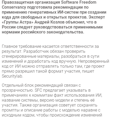
Правозащитная организация Software Freedom
Безопасность
Conservancy подготовила рекомендации по
применению генеративных ИИ-систем при создании
Инновации
кода для свободных и открытых проектов. Эксперт
CIO/Управление ИТ
«Группы Астра» Андрей Козлов объяснил, что в
России следует руководствоваться применимыми
Гаджеты
нормами российского законодательства.
Здоровье
Главное требование касается ответственности за
РАЗДЕЛЫ
результат. Разработчик обязан проверить
сгенерированные материалы, разобраться в сути
изменений и доработать код вручную. Непроверенный
Новости
код от ИИ можно отправлять только там, где проект
Аналитика
прямо разрешил такой формат участия, пишет
Securitylab.
Интервью
Мероприятия
Отдельный блок рекомендаций связан с
прозрачностью. SFC предлагает указывать в
Проекты
примечаниях к коммитам факт использования ИИ,
IT класс
название системы, версию модели и степень её
участия. Также организация советует сохранять
Тестовый стенд
промпты и описание работы с моделью наравне с
Каталог компаний
исходным кодом, чтобы происхождение изменений