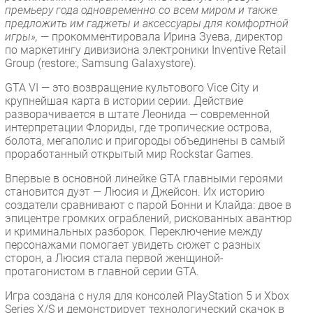
премьеру года одновременно со всем миром и также
предложить им гаджеты и аксессуары для комфортной
игры»,
— прокомментировала Ирина Зуева, директор
по маркетингу дивизиона электроники Inventive Retail
Group (restore:, Samsung Galaxystore).
GTA VI — это возвращение культового Vice City и
крупнейшая карта в истории серии. Действие
разворачивается в штате Леонида — современной
интерпретации Флориды, где тропические острова,
болота, мегаполис и пригороды объединены в самый
проработанный открытый мир Rockstar Games.
Впервые в основной линейке GTA главными героями
становится дуэт — Люсия и Джейсон. Их историю
создатели сравнивают с парой Бонни и Клайда: двое в
эпицентре громких ограблений, рискованных авантюр
и криминальных разборок. Переключение между
персонажами помогает увидеть сюжет с разных
сторон, а Люсия стала первой женщиной-
протагонистом в главной серии GTA.
Игра создана с нуля для консолей PlayStation 5 и Xbox
Series X/S и демонстрирует технологический скачок в