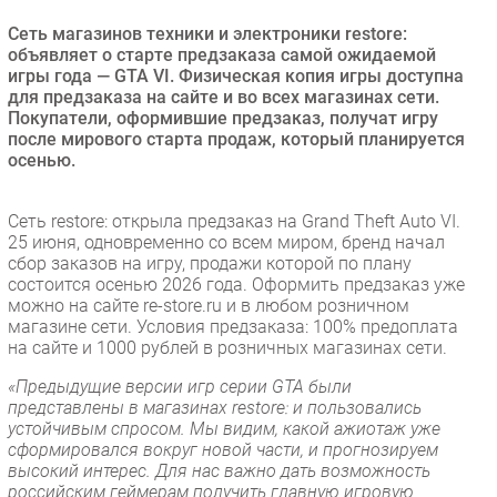
Безопасность
Сеть магазинов техники и электроники restore:
объявляет о старте предзаказа самой ожидаемой
Инновации
игры года — GTA VI. Физическая копия игры доступна
CIO/Управление ИТ
для предзаказа на сайте и во всех магазинах сети.
Покупатели, оформившие предзаказ, получат игру
Гаджеты
после мирового старта продаж, который планируется
Здоровье
осенью.
РАЗДЕЛЫ
Сеть restore: открыла предзаказ на Grand Theft Auto VI.
25 июня, одновременно со всем миром, бренд начал
Новости
сбор заказов на игру, продажи которой по плану
состоится осенью 2026 года. Оформить предзаказ уже
Аналитика
можно на сайте re-store.ru и в любом розничном
Интервью
магазине сети. Условия предзаказа: 100% предоплата
на сайте и 1000 рублей в розничных магазинах сети.
Мероприятия
«Предыдущие версии игр серии GTA были
Проекты
представлены в магазинах restore: и пользовались
IT класс
устойчивым спросом. Мы видим, какой ажиотаж уже
Тестовый стенд
сформировался вокруг новой части, и прогнозируем
высокий интерес. Для нас важно дать возможность
Каталог компаний
российским геймерам получить главную игровую