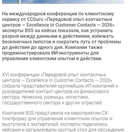
Безопасность
На международной конференции по клиентскому
Инновации
сервису от CCGuru «Передовой опыт контактных
CIO/Управление ИТ
центров — Excellence in Customer Contacts — 2026»
эксперты BSS на кейсах показали, как устранить
Гаджеты
разрыв между данными и действиями, избежать
Здоровье
бесконечных пилотов и сократить путь от проблемы
до действия до одного дня. Компания также
продемонстрировала ИИ-инструменты для
РАЗДЕЛЫ
управления клиентским опытом в действии.
Новости
XVI конференции «Передовой опыт контактных
Аналитика
центров — Excellence in Customer Contacts — 2026»
собрала представителей крупнейших ИТ-компаний и
Интервью
руководителей контакт-центров из финансового
Мероприятия
сектора, телекома, розницы, логистики,
государственного сектора и других отраслей.
Проекты
IT класс
Компания BSS представила на мероприятии CX-
платформу для управления клиентским опытом и
Тестовый стенд
выступила с экспертизой: эксперты поделились
Каталог компаний
кейсами и организовали круглый стол для обсуждения