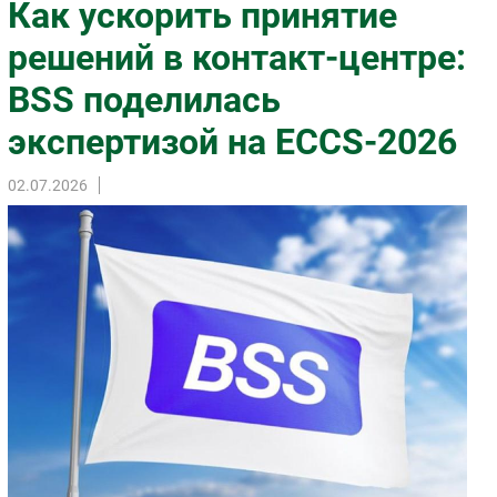
Как ускорить принятие
Импорто­замещение
решений в контакт-центре:
Автоматизация Промышленности
BSS поделилась
Интернет
Мобильная связь
экспертизой на ECCS-2026
Фиксированная связь
Интеграция
02.07.2026
Рынок ПК
Маркетинг
Торговые сети
Оборудование
ПО
Outsourcing
Кадры
Регулирование
Финансы
Web