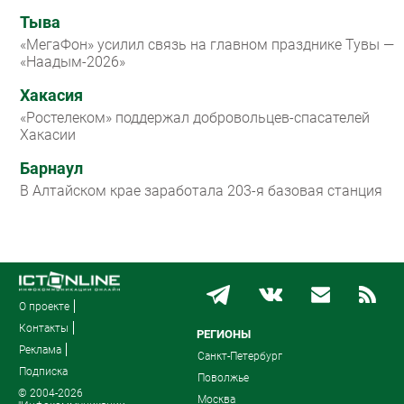
Тыва
«МегаФон» усилил связь на главном празднике Тувы —
«Наадым-2026»
Хакасия
«Ростелеком» поддержал добровольцев-спасателей
Хакасии
Барнаул
В Алтайском крае заработала 203-я базовая станция
О проекте
Контакты
РЕГИОНЫ
Реклама
Санкт-Петербург
Подписка
Поволжье
© 2004-2026
Москва