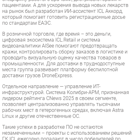
пациентами. А для ускорения вывода новых лекарств
на рынок был разработан ИИ-ассистент ICL Аккорд,
который помогает готовить регистрационные досье
по стандартам ЕАЭС.
В розничной торговле, где время – это деньги,
цифровая экосистема ICL.Retail и система
видеоаналитики AISee помогают предотвращать
кражи, контролировать сборку заказов в логистике и
проводить визуальную оценку качества товаров в
промышленности. Для доставки в труднодоступные
места группа развивает платформу беспилотной
доставки грузов DroneExpress.
Отдельное направление — управление ИТ-
инфраструктурой. Система Колибри-АРМ, признанная
лидером рейтинга CNews 2025 в своем сегменте,
позволяет централизованно управлять тысячами
рабочих мест в гетерогенных средах, включая Astra
Linux и другие отечественные ОС.
Такие успехи в разработке ПО не остаются
незамеченными – проекты с использованием решений
ГК ICL ежегодно попадают в число победителей по