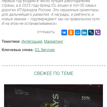
первый год входим в число лучших работодателей
страны, а в 2025 году бренд ICL вошел в топ-30 самых
дорогих ИТ-брендов России. Это серьезные ориентиры
для дальнейшего развития. А награды, и рейтинги, и
новые звания – подтверждают: мы на правильном пути.
И на этом не останавливаемся».
ОТПРАВИТЬ:
Тематики:
Интеграция
,
Маркетинг
Ключевые слова:
ICL Services
СВЕЖЕЕ ПО ТЕМЕ