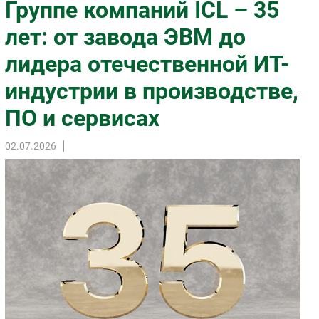
Группе компаний ICL – 35
Импорто­замещение
лет: от завода ЭВМ до
Автоматизация Промышленности
лидера отечественной ИТ-
Интернет
Мобильная связь
индустрии в производстве,
Фиксированная связь
ПО и сервисах
Интеграция
Рынок ПК
02.07.2026
Маркетинг
Торговые сети
Оборудование
ПО
Outsourcing
Кадры
Регулирование
Финансы
Web