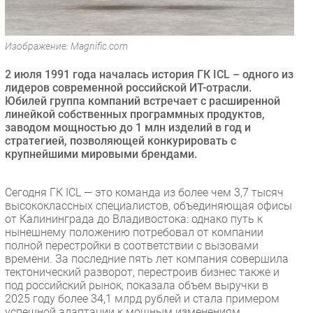
Безопасность
Инновации
Изображение: Magnific.com
CIO/Управление ИТ
2 июля 1991 года началась история ГК ICL – одного из
Гаджеты
лидеров современной российской ИТ-отрасли.
Здоровье
Юбилей группа компаний встречает с расширенной
линейкой собственных программных продуктов,
заводом мощностью до 1 млн изделий в год и
РАЗДЕЛЫ
стратегией, позволяющей конкурировать с
крупнейшими мировыми брендами.
Новости
Аналитика
Сегодня ГК ICL — это команда из более чем 3,7 тысяч
Интервью
высококлассных специалистов, объединяющая офисы
от Калининграда до Владивостока: однако путь к
Мероприятия
нынешнему положению потребовал от компании
Проекты
полной перестройки в соответствии с вызовами
времени. За последние пять лет компания совершила
IT класс
тектонический разворот, перестроив бизнес также и
Тестовый стенд
под российский рынок, показала объем выручки в
2025 году более 34,1 млрд рублей и стала примером
Каталог компаний
успешной адаптации к мощным изменениям.