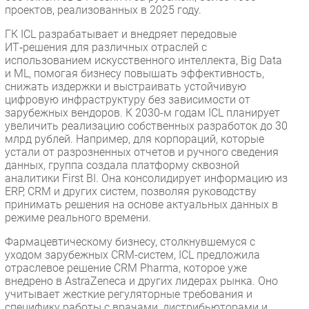
проектов, реализованных в 2025 году.
ГК ICL разрабатывает и внедряет передовые
ИТ‑решения для различных отраслей с
использованием искусственного интеллекта, Big Data
и ML, помогая бизнесу повышать эффективность,
снижать издержки и выстраивать устойчивую
цифровую инфраструктуру без зависимости от
зарубежных вендоров. К 2030-м годам ICL планирует
увеличить реализацию собственных разработок до 30
млрд рублей. Например, для корпораций, которые
устали от разрозненных отчетов и ручного сведения
данных, группа создала платформу сквозной
аналитики First BI. Она консолидирует информацию из
ERP, CRM и других систем, позволяя руководству
принимать решения на основе актуальных данных в
режиме реального времени.
Фармацевтическому бизнесу, столкнувшемуся с
уходом зарубежных CRM-систем, ICL предложила
отраслевое решение CRM Pharma, которое уже
внедрено в AstraZeneca и других лидерах рынка. Оно
учитывает жесткие регуляторные требования и
специфику работы с врачами, дистрибьюторами и