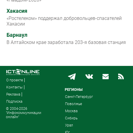
Хакасия
«Ростелеком» поддержал добровольцев-спасателей
Хакасии
Барнаул
В Алтайском крае заработала 203-я базовая станция
О проекте
Контакты
РЕГИОНЫ
Реклама
Санкт-Петербург
Подписка
Поволжье
© 2004-2026
Москва
"Инфокоммуникации
онлайн"
Сибирь
Урал
Юг