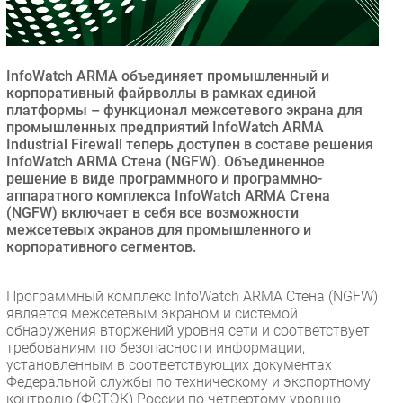
Безопасность
Инновации
CIO/Управление ИТ
InfoWatch ARMA объединяет промышленный и
корпоративный файрволлы в рамках единой
Гаджеты
платформы – функционал межсетевого экрана для
Здоровье
промышленных предприятий InfoWatch ARMA
Industrial Firewall теперь доступен в составе решения
InfoWatch ARMA Стена (NGFW). Объединенное
РАЗДЕЛЫ
решение в виде программного и программно-
аппаратного комплекса InfoWatch ARMA Стена
(NGFW) включает в себя все возможности
Новости
межсетевых экранов для промышленного и
Аналитика
корпоративного сегментов.
Интервью
Мероприятия
Программный комплекс InfoWatch ARMA Стена (NGFW)
является межсетевым экраном и системой
Проекты
обнаружения вторжений уровня сети и соответствует
IT класс
требованиям по безопасности информации,
Тестовый стенд
установленным в соответствующих документах
Федеральной службы по техническому и экспортному
Каталог компаний
контролю (ФСТЭК) России по четвертому уровню