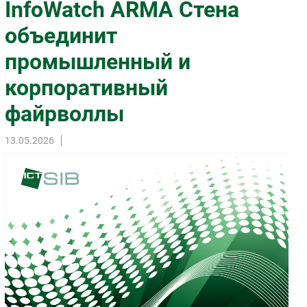
InfoWatch ARMA Стена
Импорто­замещение
объединит
Автоматизация Промышленности
промышленный и
Интернет
Мобильная связь
корпоративный
Фиксированная связь
файрволлы
Интеграция
Рынок ПК
13.05.2026
Маркетинг
Торговые сети
Оборудование
ПО
Outsourcing
Кадры
Регулирование
Финансы
Web