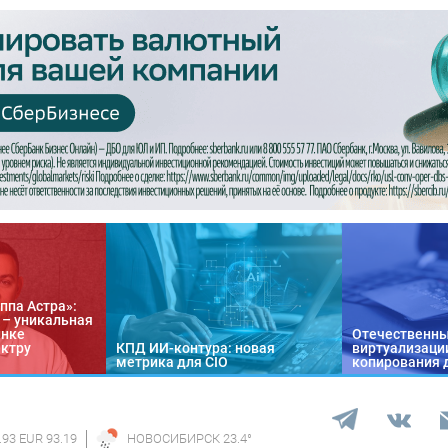
ппа Астра»:
n – уникальная
ынке
Отечественны
ектру
КПД ИИ-контура: новая
виртуализации
метрика для CIO
копирования 
.93 EUR 93.19
НОВОСИБИРСК
23.4
°