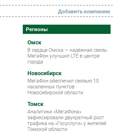
Добавить компанию
РАЗДЕЛЫ
Регионы
Новости
Омск
В сердце Омска — надёжная связь:
Аналитика
МегаФон улучшил LTE в центре
города
Интервью
Мероприятия
Новосибирск
МегаФон обеспечил связью 10
Проекты
населенных пунктов
Новосибирской области
IT класс
Томск
Тестовый стенд
Аналитики «МегаФона»
Каталог компаний
зафиксировали двукратный рост
трафика на «Госуслуги» у жителей
Томской области