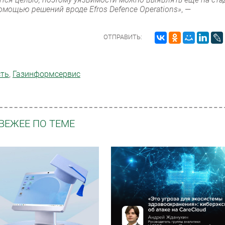
омощью решений вроде Efros Defence Operations»
, —
ОТПРАВИТЬ:
сть
,
Газинформсервис
ВЕЖЕЕ ПО ТЕМЕ