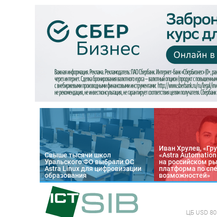
Иван Хрулев, «Гру
Свыше тысячи школ
«Astra Automatio
Уральского ФО выбрали ОС
на российском р
Astra Linux для цифровизации
платформа по сп
образования
возможностей»
ЦБ
USD 80