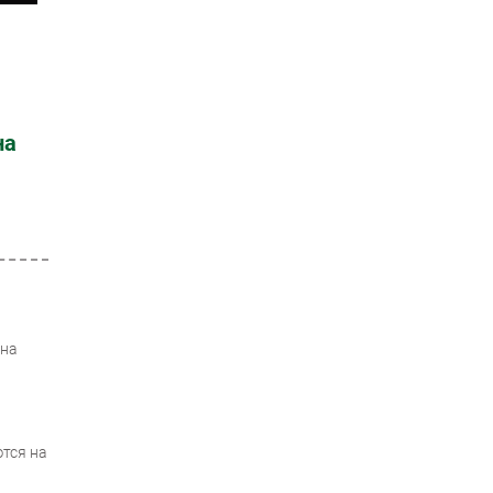
на
 на
ются на