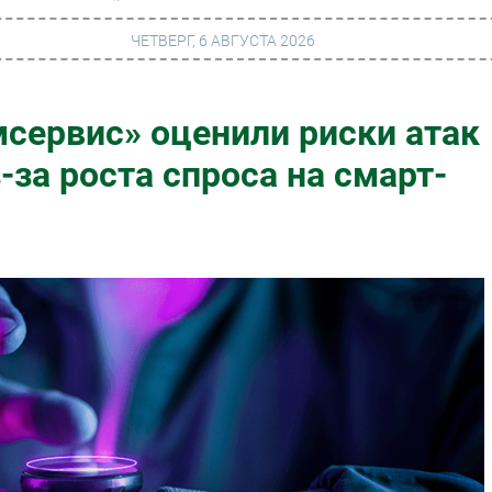
ЧЕТВЕРГ, 6 АВГУСТА 2026
сервис» оценили риски атак
г
Финансы
-за роста спроса на смарт-
 сети
Web
ание
Безопасность
Инновации
ng
CIO/Управление ИТ
Гаджеты
вание
Здоровье