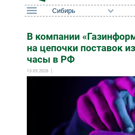
РУБРИКИ
В компании «Газинформ
Импорто­замещение
Маркетин
на цепочки поставок из
Автоматизация
Торговые
Промышленности
часы в РФ
Оборудов
Интернет
13.05.2026
ПО
Мобильная связь
Outsourci
Фиксированная связь
Кадры
Интеграция
Регулиро
Рынок ПК