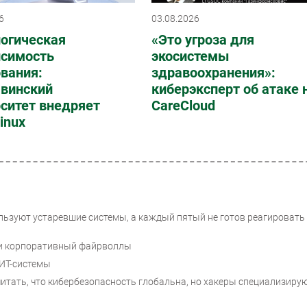
6
03.08.2026
логическая
«Это угроза для
исимость
экосистемы
вания:
здравоохранения»:
винский
киберэксперт об атаке 
ситет внедряет
CareCloud
Linux
ользуют устаревшие системы, а каждый пятый не готов реагировать
и корпоративный файрволлы
ИТ-системы
итать, что кибербезопасность глобальна, но хакеры специализиру