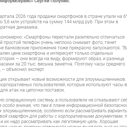
информсервис» Сергей Полунин.
вартала 2026 года продажи смартфонов в стране упали на 6
 5,6 млн устройств на сумму 144 млрд руб. При этом в
братная динамика.
акономерно: «Смартфоны перестали разительно отличаться
ый простой телефон очень неплохо снимает фото, тянет
 банковские приложения тоже прекрасно запускаются. “Ва
ален цене смартфона и интересует только отдельных
стория — они всегда на виду, формируют образ, и разница
часами за 20 тыс. весьма заметна. Поэтому часы среднего
 — объяснил эксперт.
енция открывает новые возможности для злоумышленников.
корпоративных пользователей, которые используют часы в
для атак на цепочки поставок.
ую операционную систему, а пользователи не отказывают се
е особо вникая, что там в плане информационной безопасно
ых злоумышленников, особенно если рассматривать вариант
 свой смартфон для работы с корпоративными документами, т
 и их надо рассматривать как легитимную цель. Хорошая
вятся целью, поэтому уязвимости можно выявлять ещё на ста