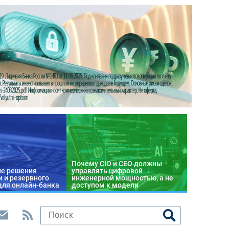
Почему CIO и CEO должны
е решения
управлять цифровой
 и резервного
инженерной мощностью, а не
для онлайн-банка
доступом к модели