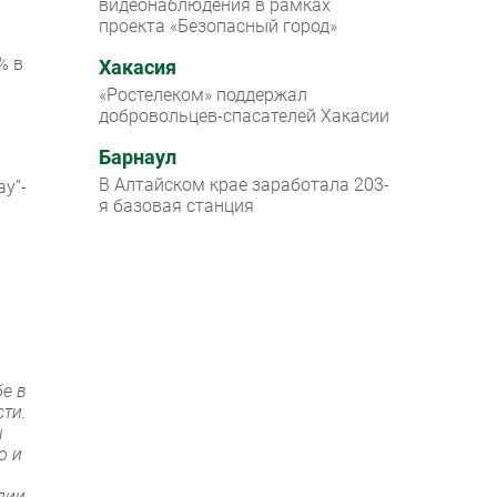
видеонаблюдения в рамках
проекта «Безопасный город»
% в
Хакасия
«Ростелеком» поддержал
добровольцев-спасателей Хакасии
Барнаул
В Алтайском крае заработала 203-
у”-
я базовая станция
бе в
сти.
ы
о и
дии