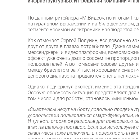
инфраструктурных ИТ-решений компании «Газ
По данным ритейлера «М.Видео», по итогам I к
натуральном выражении и на 5% в денежном, до
сегменте носимой электроники наблюдается о
Как отмечает Сергей Полунин, всё довольно з
друг от друга в глазах потребителя. Даже сам
мессенджеры и видеоплатформы, всевозможные
эффект уже очень давно совсем не пропорцион
пользователей. А вот с часами совсем другая и
между браслетом за 7 тыс. и хорошими смарт-
ценового диапазона продаются очень неплохо»,
Однако, подчеркнул эксперт, именно эта тенд
Особую опасность ситуация представляет для 
том числе и для работы, становясь «мишенью» 
«Смарт-часы несут на борту довольно продвинут
удовольствии пользоваться смарт-функциями, н
И тут есть огромное раздолье для всевозможн
атак на цепочку поставок. Если вы используете
смарт-часы тоже включены в поверхность атаки
новость пока в том, что сами часы редко стано