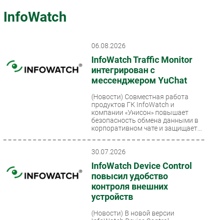
Импорто­замещение
InfoWatch
Автоматизация Промышленности
Интернет
06.08.2026
Мобильная связь
InfoWatch Traffic Monitor
Фиксированная связь
интегрирован с
мессенджером YuChat
Интеграция
Рынок ПК
(Новости)
Совместная работа
продуктов ГК InfoWatch и
Маркетинг
компании «Унисон» повышает
безопасность обмена данными в
Торговые сети
корпоративном чате и защищает...
Оборудование
ПО
30.07.2026
Outsourcing
InfoWatch Device Control
повысил удобство
Кадры
контроля внешних
Регулирование
устройств
Финансы
(Новости)
В новой версии
Web