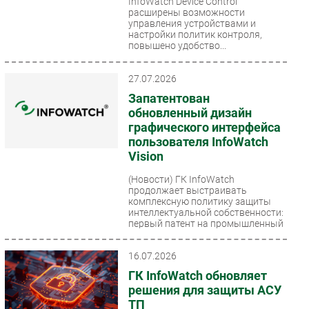
InfoWatch Device Control
расширены возможности
Безопасность
управления устройствами и
настройки политик контроля,
Инновации
повышено удобство...
CIO/Управление ИТ
Гаджеты
27.07.2026
Здоровье
Запатентован
обновленный дизайн
графического интерфейса
РАЗДЕЛЫ
пользователя InfoWatch
Vision
Новости
(Новости)
ГК InfoWatch
Аналитика
продолжает выстраивать
Интервью
комплексную политику защиты
интеллектуальной собственности:
Мероприятия
первый патент на промышленный
образец...
Проекты
16.07.2026
IT класс
ГК InfoWatch обновляет
Тестовый стенд
решения для защиты АСУ
Каталог компаний
ТП