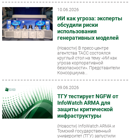
сокращается количество игроков,
усиливаются регуляторные...
10.06.2026
ИИ как угроза: эксперты
обсудили риски
использования
генеративных моделей
(Новости)
В пресс-центре
агентства ТАСС состоялся
круглый стол на тему «ИИ как
угроза корпоративной
безопасности». Представители
Консорциума...
09.06.2026
ТГУ тестирует NGFW от
InfoWatch ARMA для
защиты критической
инфраструктуры
(Новости)
InfoWatch ARMA и
Томский государственный
университет (ТГУ) запустили