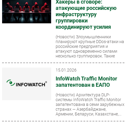
Хакеры в сговоре:
атакующие российскую
инфраструктуру
группировки
координируют усилия
(Новости)
Злоумышленники
планируют крупные DDos-атаки на
российские предприятия и
атакуют одновременно силами
несколько группировок. Такие
выводы...
15.01.2026
InfoWatch Traffic Monitor
запатентован в ЕАПО
(Новости)
Архитектура DLP-
системы InfoWatch Traffic Monitor
запатентована в семи зарубежных
странах — Азербайджане,
Армении, Беларуси, Казахстане,...