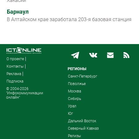
Хакасии
Барнаул
В Алтайском крае заработала 203-я базовая станция
О проекте
Контакты
РЕГИОНЫ
Реклама
Санкт-Петербург
Подписка
Поволжье
© 2004-2026
Москва
"Инфокоммуникации
онлайн"
Сибирь
Урал
Юг
Дальний Восток
Северный Кавказ
Релизы