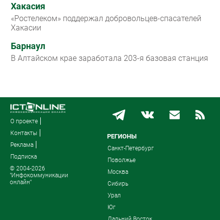
Хакасия
«Ростелеком» поддержал добровольцев-спасателей
Хакасии
Барнаул
В Алтайском крае заработала 203-я базовая станция
О проекте
Контакты
РЕГИОНЫ
Реклама
Санкт-Петербург
Подписка
Поволжье
© 2004-2026
Москва
"Инфокоммуникации
онлайн"
Сибирь
Урал
Юг
Дальний Восток