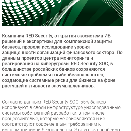
Безопасность
Инновации
CIO/Управление ИТ
Гаджеты
Компания RED Security, открытая экосистема ИБ-
Здоровье
решений и экспертизы для комплексной защиты
бизнеса, провела исследование уровня
защищенности организаций финансового сектора. По
РАЗДЕЛЫ
данным проектов центра мониторинга и
реагирования на киберугрозы RED Security SOC, в
большинстве российских банков сохраняются
Новости
системные проблемы с кибербезопасностью,
Аналитика
создающие системные риски для бизнеса на фоне
Интервью
растущей активности злоумышленников.
Мероприятия
Согласно данным RED Security SOC, 55% банков
Проекты
используют в своей инфраструктуре унаследованные
IT класс
системы собственной разработки, в том числе
Тестовый стенд
процессинговые, которые не обновляются и не
соответствуют современным требованиям к
Каталог компаний
информационной безопасности. Эта угроза особенно