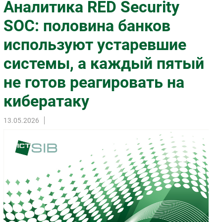
Аналитика RED Security
Импорто­замещение
SOC: половина банков
Автоматизация Промышленности
используют устаревшие
Интернет
Мобильная связь
системы, а каждый пятый
Фиксированная связь
не готов реагировать на
Интеграция
Рынок ПК
кибератаку
Маркетинг
13.05.2026
Торговые сети
Оборудование
ПО
Outsourcing
Кадры
Регулирование
Финансы
Web