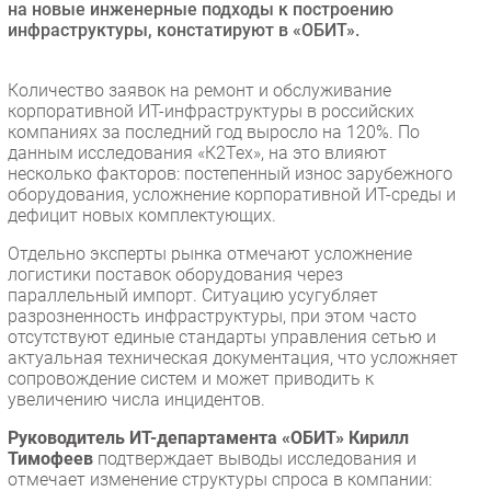
на новые инженерные подходы к построению
Безопасность
инфраструктуры, констатируют в «ОБИТ».
Инновации
Количество заявок на ремонт и обслуживание
CIO/Управление ИТ
корпоративной ИТ-инфраструктуры в российских
Гаджеты
компаниях за последний год выросло на 120%. По
Здоровье
данным исследования «К2Тех», на это влияют
несколько факторов: постепенный износ зарубежного
оборудования, усложнение корпоративной ИТ-среды и
РАЗДЕЛЫ
дефицит новых комплектующих.
Отдельно эксперты рынка отмечают усложнение
Новости
логистики поставок оборудования через
Аналитика
параллельный импорт. Ситуацию усугубляет
разрозненность инфраструктуры, при этом часто
Интервью
отсутствуют единые стандарты управления сетью и
Мероприятия
актуальная техническая документация, что усложняет
сопровождение систем и может приводить к
Проекты
увеличению числа инцидентов.
IT класс
Руководитель ИТ-департамента «ОБИТ» Кирилл
Тестовый стенд
Тимофеев
подтверждает выводы исследования и
Каталог компаний
отмечает изменение структуры спроса в компании: