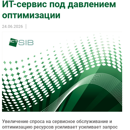
ИТ-сервис под давлением
Импорто­замещение
оптимизации
Автоматизация Промышленности
Интернет
24.06.2026
Мобильная связь
Фиксированная связь
Интеграция
Рынок ПК
Маркетинг
Торговые сети
Оборудование
ПО
Outsourcing
Кадры
Регулирование
Увеличение спроса на сервисное обслуживание и
Финансы
оптимизацию ресурсов усиливает усиливает запрос
Web