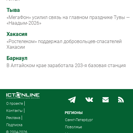
Тыва
«МегаФон» усилил связь на главном празднике Тувы —
«Наадым-2026»
Хакасия
«Ростелеком» поддержал добровольцев-спасателей
Хакасии
Барнаул
В Алтайском крае заработала 203-я базовая станция
О проекте
Контакты
РЕГИОНЫ
Реклама
Санкт-Петербург
Подписка
Поволжье
© 2004-2026