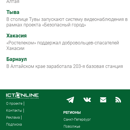
Алтая
Тыва
В столице Тувы запускают систему видеонаблюдения в
рамках проекта «Безопасный город»
Хакасия
«Ростелеком» поддержал добровольцев-спасателей
Хакасии
Барнаул
В Алтайском крае заработала 203-я базовая станция
О проекте
Контакты
РЕГИОНЫ
Реклама
Санкт-Петербург
Подписка
Поволжье