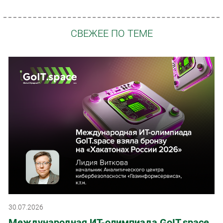
Безопасность
Инновации
СВЕЖЕЕ ПО ТЕМЕ
CIO/Управление ИТ
Гаджеты
Здоровье
РАЗДЕЛЫ
Новости
Аналитика
Интервью
Мероприятия
Проекты
IT класс
Тестовый стенд
30.07.2026
Каталог компаний
Международная ИТ-олимпиада GoIT.space