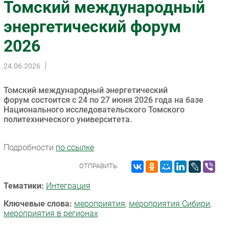
Томский международный
Импорто­замещение
энергетический форум
Автоматизация Промышленности
2026
Интернет
Мобильная связь
24.06.2026
Фиксированная связь
Интеграция
Томский международный энергетический
Рынок ПК
форум состоится с 24 по 27 июня 2026 года на базе
Национального исследовательского Томского
Маркетинг
политехнического университета.
Торговые сети
Оборудование
Подробности
по ссылке
ПО
ОТПРАВИТЬ:
Outsourcing
Кадры
Тематики:
Интеграция
Регулирование
Ключевые слова:
мероприятия
,
мероприятия Сибири
,
мероприятия в регионах
Финансы
Web