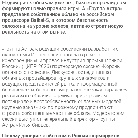
Недоверия к облакам уже нет, бизнес и провайдеры
Безопасность
формируют новые правила игры. А «Группа Астра»
представив собственное облако на российском
Инновации
процессоре Baikal-S, в котором безопасность
CIO/Управление ИТ
заложена на уровне железа, активно строит новую
реальность на этом рынке.
Гаджеты
Здоровье
«Группа Астра», ведущий российский разработчик
экосистемы ИТ-решений провела в рамках
РАЗДЕЛЫ
конференции «Цифровая индустрия промышленной
России» (ЦИПР-2026) партнерскую сессию «Корень
облачного доверия». Дискуссия, объединившая
Новости
облачных провайдеров, крупных заказчиков и
Аналитика
ведущих представителей рынка информационной
безопасности, была посвящена ключевому парадоксу
Интервью
российского облачного рынка: при огромном
Мероприятия
потенциале и востребованности облачных моделей
крупные заказчики по-прежнему предпочитают
Проекты
строить собственные частные облака. Модератором
IT класс
сессии выступил генеральный директор «Группы
Тестовый стенд
Астра» Илья Сивцев.
Каталог компаний
Почему доверие к облакам в России формируется