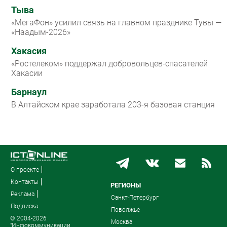
Тыва
«МегаФон» усилил связь на главном празднике Тувы —
«Наадым-2026»
Хакасия
«Ростелеком» поддержал добровольцев-спасателей
Хакасии
Барнаул
В Алтайском крае заработала 203-я базовая станция
О проекте
Контакты
РЕГИОНЫ
Реклама
Санкт-Петербург
Подписка
Поволжье
© 2004-2026
Москва
"Инфокоммуникации