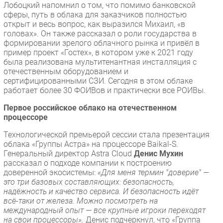
Лобоцкий напомнил о том, что помимо банковской
сферы, путь в облака для заказчиков полностью
открыт и весь вопрос, как выразился Михаил, «в
головах». Он также рассказал о роли государства в
формировании зрелого облачного рынка и привёл в
пример проект «Гостех», в котором уже к 2021 году
была реализована мультитенантная инсталляция с
отечественным оборудованием и
сертифицированными СЗИ. Сегодня в этом облаке
работает более 30 ФОИВов и практически все РОИВы.
Первое российское облако на отечественном
процессоре
Технологической премьерой сессии стала презентация
облака «Группы Астра» на процессоре Baikal-S.
Генеральный директор Astra Cloud
Денис Мухин
рассказал о подходе компании к построению
доверенной экосистемы:
«Для меня термин "доверие" —
это три базовых составляющих: безопасность,
надёжность и качество сервиса. И безопасность идёт
всё-таки от железа. Можно посмотреть на
международный опыт — все крупные игроки переходят
на свои процессоры».
Денис подчеркнул, что «Группа