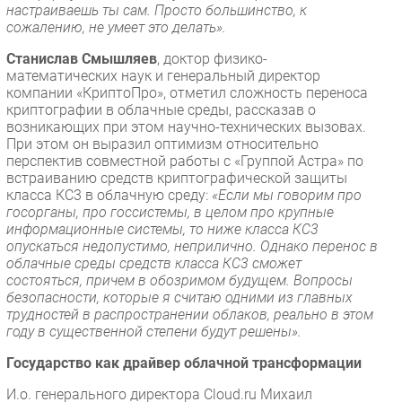
настраиваешь ты сам. Просто большинство, к
сожалению, не умеет это делать».
Станислав Смышляев
, доктор физико-
математических наук и генеральный директор
компании «КриптоПро», отметил сложность переноса
криптографии в облачные среды, рассказав о
возникающих при этом научно-технических вызовах.
При этом он выразил оптимизм относительно
перспектив совместной работы с «Группой Астра» по
встраиванию средств криптографической защиты
класса КС3 в облачную среду:
«Если мы говорим про
госорганы, про госсистемы, в целом про крупные
информационные системы, то ниже класса КС3
опускаться недопустимо, неприлично. Однако перенос в
облачные среды средств класса КС3 сможет
состояться, причем в обозримом будущем. Вопросы
безопасности, которые я считаю одними из главных
трудностей в распространении облаков, реально в этом
году в существенной степени будут решены».
Государство как драйвер облачной трансформации
И.о. генерального директора Cloud.ru Михаил