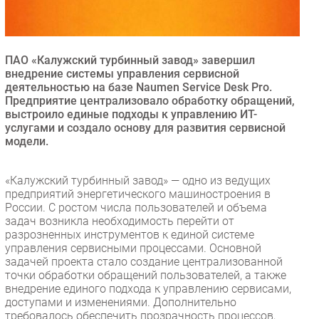
Безопасность
Инновации
CIO/Управление ИТ
ПАО «Калужский турбинный завод» завершил
внедрение системы управления сервисной
Гаджеты
деятельностью на базе Naumen Service Desk Pro.
Здоровье
Предприятие централизовало обработку обращений,
выстроило единые подходы к управлению ИТ-
услугами и создало основу для развития сервисной
РАЗДЕЛЫ
модели.
Новости
«Калужский турбинный завод» — одно из ведущих
Аналитика
предприятий энергетического машиностроения в
России. С ростом числа пользователей и объема
Интервью
задач возникла необходимость перейти от
Мероприятия
разрозненных инструментов к единой системе
управления сервисными процессами. Основной
Проекты
задачей проекта стало создание централизованной
IT класс
точки обработки обращений пользователей, а также
Тестовый стенд
внедрение единого подхода к управлению сервисами,
доступами и изменениями. Дополнительно
Каталог компаний
требовалось обеспечить прозрачность процессов,