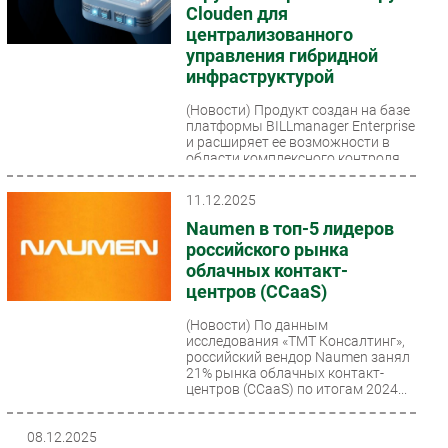
Clouden для
централизованного
управления гибридной
инфраструктурой
(Новости)
Продукт создан на базе
платформы BILLmanager Enterprise
и расширяет ее возможности в
области комплексного контроля
над виртуализацией,...
11.12.2025
Naumen в топ-5 лидеров
российского рынка
облачных контакт-
центров (CCaaS)
(Новости)
По данным
исследования «ТМТ Консалтинг»,
российский вендор Naumen занял
21% рынка облачных контакт-
центров (CCaaS) по итогам 2024...
08.12.2025