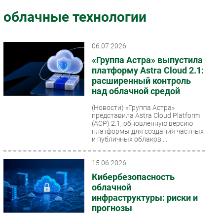
Импорто­замещение
облачные технологии
Автоматизация Промышленности
Интернет
06.07.2026
Мобильная связь
«Группа Астра» выпустила
Фиксированная связь
платформу Astra Cloud 2.1:
расширенный контроль
Интеграция
над облачной средой
Рынок ПК
(Новости)
«Группа Астра»
Маркетинг
представила Astra Cloud Platform
Торговые сети
(ACP) 2.1, обновленную версию
платформы для создания частных
Оборудование
и публичных облаков....
ПО
15.06.2026
Outsourcing
Кибербезопасность
Кадры
облачной
Регулирование
инфраструктуры: риски и
Финансы
прогнозы
Web