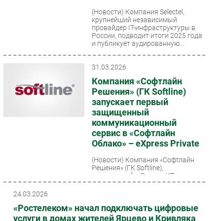
(Новости)
Компания Selectel,
крупнейший независимый
провайдер IT-инфраструктуры в
России, подводит итоги 2025 года
и публикует аудированную...
31.03.2026
Компания «Софтлайн
Решения» (ГК Softline)
запускает первый
защищенный
коммуникационный
сервис в «Софтлайн
Облако» – eXpress Private
(Новости)
Компания «Софтлайн
Решения» (ГК Softline),
лидирующий в России ИТ-
поставщик продуктов и услуг в
области цифровой
24.03.2026
трансформации и
«Ростелеком» начал подключать цифровые
информационной...
услуги в домах жителей Ярцево и Кривляка