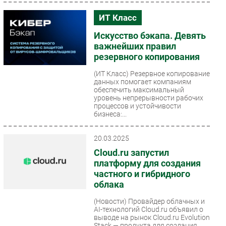
ИТ Класс
Искусство бэкапа. Девять
важнейших правил
резервного копирования
(ИТ Класс)
Резервное копирование
данных помогает компаниям
обеспечить максимальный
уровень непрерывности рабочих
процессов и устойчивости
бизнеса:...
20.03.2025
Cloud.ru запустил
платформу для создания
частного и гибридного
облака
(Новости)
Провайдер облачных и
AI-технологий Cloud.ru объявил о
выводе на рынок Cloud.ru Evolution
Stack — продукта для создания