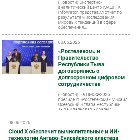
(Новости)
Экспертно-
аналитический центр (ЭАЦ) ГК
Безопасность
InfoWatch представил отчёт по
Инновации
результатам исследования
мировых тенденций в сфере
CIO/Управление ИТ
обеспечения...
Гаджеты
08.06.2026
Здоровье
«Ростелеком» и
Правительство
РАЗДЕЛЫ
Республики Тыва
договорились о
Новости
долгосрочном цифровом
Аналитика
сотрудничестве
Интервью
(Новости)
На ПМЭФ-2026
президент «Ростелекома» Михаил
Мероприятия
Осеевский и глава Республики
Проекты
Тыва Владислав Ховалыг
подписали пятилетнее соглашение
IT класс
о...
08.06.2026
Тестовый стенд
Cloud X обеспечит вычислительные и ИИ-
Каталог компаний
технологии Ангаро-Енисейского кластера