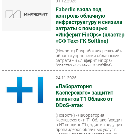
01.12.2025
Faberlic взяла под
контроль облачную
инфраструктуру и снизила
затраты с помощью
«Инферит FinOps» (кластер
«СФ Тех» ГК Softline)
(Новости)
Разработчик решений в
области управления облачными
затратами «Инферит FinOps»
(кластер «СФ Тех» ГК Softline)
помог Faberlic повысить...
24.11.2025
«Лаборатория
Касперского» защитит
клиентов Т1 Облако от
DDoS-атак
(Новости)
«Лаборатория
Касперского» и Т1 Облако (входит
в ИТ-холдинг Т1), один из ведущих
провайдеров облачных услуг в