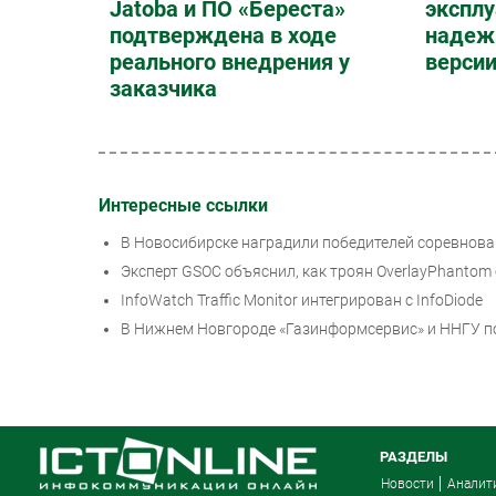
Jatoba и ПО «Береста»
эксплу
подтверждена в ходе
надеж
реального внедрения у
верси
заказчика
Интересные ссылки
В Новосибирске наградили победителей соревнов
Эксперт GSOC объяснил, как троян OverlayPhantom
InfoWatch Traffic Monitor интегрирован с InfoDiode
В Нижнем Новгороде «Газинформсервис» и ННГУ п
РАЗДЕЛЫ
Новости
Аналит