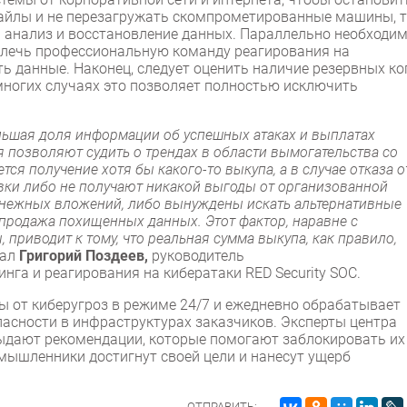
файлы и не перезагружать скомпрометированные машины, 
 анализ и восстановление данных. Параллельно необходи
влечь профессиональную команду реагирования на
ь данные. Наконец, следует оценить наличие резервных ко
многих случаях это позволяет полностью исключить
льшая доля информации об успешных атаках и выплатах
позволяют судить о трендах в области вымогательства со
ся получение хотя бы какого-то выкупа, а в случае отказа о
ки либо не получают никакой выгоды от организованной
денежных вложений, либо вынуждены искать альтернативные
продажа похищенных данных. Этот фактор, наравне с
риводит к тому, что реальная сумма выкупа, как правило,
зал
Григорий Поздеев,
руководитель
инга и реагирования на кибератаки RED Security SOC.
ты от киберугроз в режиме 24/7 и ежедневно обрабатывает
асности в инфраструктурах заказчиков. Эксперты центра
ыдают рекомендации, которые помогают заблокировать их
оумышленники достигнут своей цели и нанесут ущерб
ОТПРАВИТЬ: