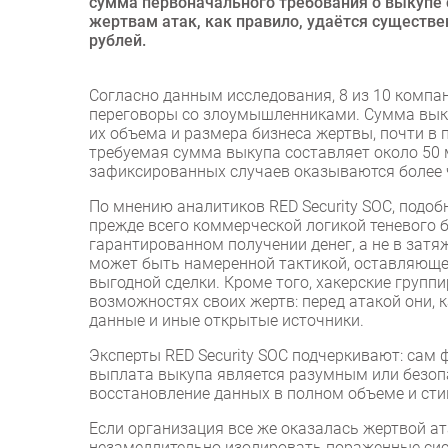
сумма первоначального требования о выкупе 
жертвам атак, как правило, удаётся существе
рублей.
Согласно данным исследования, 8 из 10 комп
переговоры со злоумышленниками. Сумма выку
их объема и размера бизнеса жертвы, почти в 
требуемая сумма выкупа составляет около 50
зафиксированных случаев оказываются более 
По мнению аналитиков RED Security SOC, подо
прежде всего коммерческой логикой теневого
гарантированном получении денег, а не в зат
может быть намеренной тактикой, оставляюще
выгодной сделки. Кроме того, хакерские груп
возможностях своих жертв: перед атакой они, 
данные и иные открытые источники.
Эксперты RED Security SOC подчеркивают: сам 
выплата выкупа является разумным или безоп
восстановление данных в полном объеме и сти
Если организация все же оказалась жертвой а
незамедлительно изолировать пораженные сист