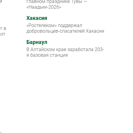
о
главном празднике Тувы —
«Наадым-2026»
Хакасия
«Ростелеком» поддержал
т в
добровольцев-спасателей Хакасии
 от
Барнаул
В Алтайском крае заработала 203-
я базовая станция
ь