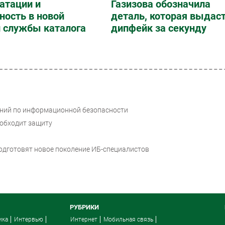
атации и
Газизова обозначила
ность в новой
деталь, которая выдас
и службы каталога
дипфейк за секунду
аний по информационной безопасности
 обходит защиту
одготовят новое поколение ИБ-специалистов
РУБРИКИ
ика
Интервью
Интернет
Мобильная связь