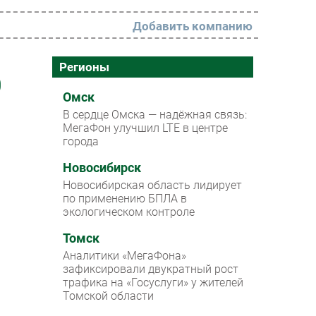
Добавить компанию
РАЗДЕЛЫ
Регионы
0
Новости
Омск
В сердце Омска — надёжная связь:
Аналитика
МегаФон улучшил LTE в центре
города
Интервью
Мероприятия
Новосибирск
Новосибирская область лидирует
Проекты
по применению БПЛА в
экологическом контроле
IT класс
Томск
Тестовый стенд
Аналитики «МегаФона»
Каталог компаний
зафиксировали двукратный рост
трафика на «Госуслуги» у жителей
Томской области