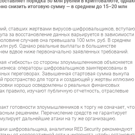
составляет порядка 50 млн рублей в криптовалюте, однак
нно снизить итоговую сумму — в среднем до 15–20 млн
аний, ставших жертвами вирусов-шифровальщиков, вступаю
па за восстановление данных варьируется в зависимости
половине случаев она превышала 100 млн. руб. В среднем
 млн руб. Однако реальные выплаты в большинстве
чем вдвое ниже первоначально заявленных требований.
бная «гибкость» со стороны злоумышленников объясняется
 бизнеса: операторы шифровальщиков заинтересованы в
яжных переговорах. Завышенная стартовая сумма выкупа
й пространство для торга и создающей у жертвы иллюзию
пировки хорошо осведомлены о реальных финансовых
как правило, изучают публичную отчетность, отраслевые
факт готовности злоумышленников к торгу не означает, что
асным решением. Перечисление средств не гарантирует
мулирует дальнейшие атаки на ту же организацию.
таки шифровальщика, аналитики RED Security рекомендуют
емы от корпоративной сети и интернета, чтобы остановит