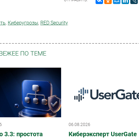
сть
,
Киберугрозы
,
RED Security
ВЕЖЕЕ ПО ТЕМЕ
6
06.08.2026
o 3.3: простота
Киберэксперт UserGate