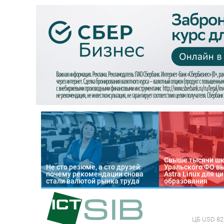
Свыше тысячи ш
Не сто резюме, а сто друзей:
Уральского ФО в
почему рекомендации снова
Astra Linux для 
стали валютой рынка труда
образования
ЦБ
USD 82