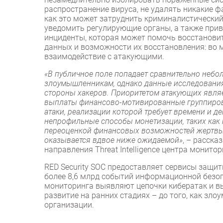
распространение вируса, не удалять никакие 
как это может затруднить криминалистический
уведомить регулирующие органы, а также при
инциденты, которая может помочь восстановит
данных и возможности их восстановления: во 
взаимодействие с атакующими.
«В публичное поле попадает сравнительно небо
злоумышленникам, однако данные исследования 
стороны хакеров. Приоритетом атакующих являет
выплаты финансово-мотивированные группиров
атаки, реализации которой требует времени и 
непрофильные способы монетизации, таких как 
переоценкой финансовых возможностей жертвы, п
оказывается вдвое ниже ожидаемой»
, – расска
направления Threat Intelligence центра монитор
RED Security SOC предоставляет сервисы защи
более 8,6 млрд событий информационной безоп
мониторинга выявляют цепочки кибератак и в
развитие на ранних стадиях – до того, как зл
организации.