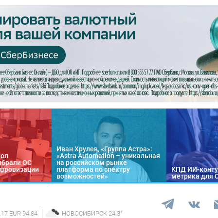
Иван Хрулев, «Группа Астра»:
кол
«Astra Automation – уникальная
ыбрали ОС
на российском рынке
цифровизации
платформа по спектру
КПД ИИ-конту
возможностей»
метрика для 
.17 EUR 94.84
НОВОСИБИРСК
24.3
°