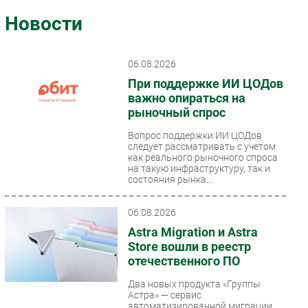
Импорто­замещение
Новости
Автоматизация Промышленности
Интернет
06.08.2026
Мобильная связь
При поддержке ИИ ЦОДов
Фиксированная связь
важно опираться на
рыночный спрос
Интеграция
Рынок ПК
Вопрос поддержки ИИ ЦОДов
следует рассматривать с учетом
Маркетинг
как реального рыночного спроса
на такую инфраструктуру, так и
Торговые сети
состояния рынка...
Оборудование
ПО
06.08.2026
Outsourcing
Astra Migration и Astra
Store вошли в реестр
Кадры
отечественного ПО
Регулирование
Два новых продукта «Группы
Финансы
Астра» — сервис
автоматизированной миграции
Web