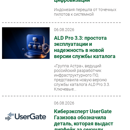
Индонезия перешла от точечных
пилотов к системной
цифровизации промышленности.
Рынок индустриального ПО в
стране растет на 15,2% в...
06.08.2026
ALD Pro 3.3: простота
эксплуатации и
надежность в новой
версии службы каталога
«Группа Астра», ведущий
российский разработчик
инфраструктурного ПО,
представила новую версию
службы каталога ALD Pro 3.3.
Ключевые...
06.08.2026
Киберэксперт UserGate
Газизова обозначила
деталь, которая выдаст
дипфейк за секунду