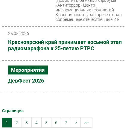
(Новости)
В рамках XX форума
«Антитеррор» Центр
информационных технологий
Красноярского края презентовал
современные отечественные ИТ-
решения...
25.05.2026
Красноярский край принимает восьмой этап
радиомарафона к 25-летию РТРС
Мероприятия
ДевФест 2026
Страницы:
1
2
3
4
5
6
7
>
>>