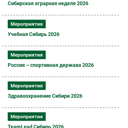
Сибирская аграрная неделя 2026
Безопасность
Инновации
CIO/Управление ИТ
Мероприятия
Гаджеты
Учебная Сибирь 2026
Здоровье
Мероприятия
РАЗДЕЛЫ
Россия – спортивная держава 2026
Новости
Аналитика
Интервью
Мероприятия
Мероприятия
Здравоохранение Сибири 2026
Проекты
IT класс
Тестовый стенд
Мероприятия
Каталог компаний
TeamLead Сибирь 2026