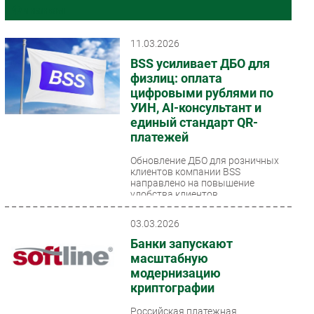
Финансы
Импорто­замещение
Автоматизация Промышленности
11.03.2026
Интернет
BSS усиливает ДБО для
физлиц: оплата
Мобильная связь
цифровыми рублями по
Фиксированная связь
УИН, AI-консультант и
Интеграция
единый стандарт QR-
платежей
Рынок ПК
Маркетинг
Обновление ДБО для розничных
клиентов компании BSS
Торговые сети
направлено на повышение
удобства клиентов,
Оборудование
автоматизацию поддержки и
ПО
дальнейшее...
03.03.2026
Outsourcing
Банки запускают
Кадры
масштабную
модернизацию
Регулирование
криптографии
Финансы
Российская платежная
Web