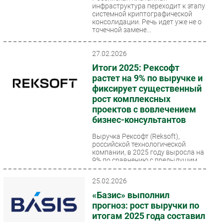
инфраструктура переходит к этапу
Безопасность
системной криптографической
консолидации. Речь идет уже не о
Инновации
точечной замене...
CIO/Управление ИТ
27.02.2026
Гаджеты
Итоги 2025: Рексофт
Здоровье
растет на 9% по выручке и
фиксирует существенный
РАЗДЕЛЫ
рост комплексных
проектов с вовлечением
Новости
бизнес-консультантов
Аналитика
Выручка Рексофт (Reksoft),
Интервью
российской технологической
компании, в 2025 году выросла на
Мероприятия
9% по сравнению с предыдущим
периодом и составила...
Проекты
25.02.2026
IT класс
«Базис» выполнил
Тестовый стенд
прогноз: рост выручки по
Каталог компаний
итогам 2025 года составил