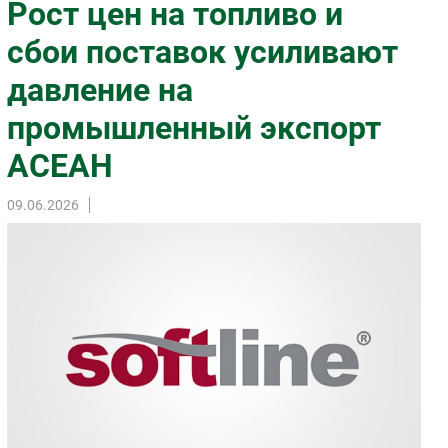
Рост цен на топливо и
Импорто­замещение
сбои поставок усиливают
Автоматизация Промышленности
давление на
Интернет
Мобильная связь
промышленный экспорт
Фиксированная связь
АСЕАН
Интеграция
Рынок ПК
09.06.2026
Маркетинг
Торговые сети
Оборудование
ПО
Outsourcing
Кадры
Регулирование
Финансы
Web