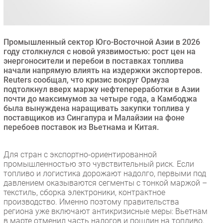
Безопасность
Инновации
CIO/Управление ИТ
Промышленный сектор Юго-Восточной Азии в 2026
году столкнулся с новой уязвимостью: рост цен на
Гаджеты
энергоносители и перебои в поставках топлива
Здоровье
начали напрямую влиять на издержки экспортеров.
Reuters сообщал, что кризис вокруг Ормуза
подтолкнул вверх маржу нефтепереработки в Азии
РАЗДЕЛЫ
почти до максимумов за четыре года, а Камбоджа
была вынуждена наращивать закупки топлива у
поставщиков из Сингапура и Малайзии на фоне
Новости
перебоев поставок из Вьетнама и Китая.
Аналитика
Интервью
Для стран с экспортно-ориентированной
Мероприятия
промышленностью это чувствительный риск. Если
топливо и логистика дорожают надолго, первыми под
Проекты
давлением оказываются сегменты с тонкой маржой –
IT класс
текстиль, сборка электроники, контрактное
Тестовый стенд
производство. Именно поэтому правительства
региона уже включают антикризисные меры: Вьетнам
Каталог компаний
в марте отменил часть налогов и пошлин на топливо,