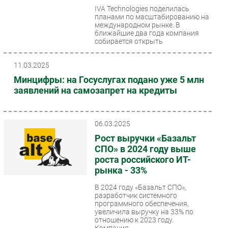
IVA Technologies поделилась
Безопасность
планами по масштабированию на
международном рынке. В
Инновации
ближайшие два года компания
собирается открыть
CIO/Управление ИТ
представительства...
Гаджеты
11.03.2025
Здоровье
Минцифры: на Госуслугах подано уже 5 млн
заявлений на самозапрет на кредиты
РАЗДЕЛЫ
Новости
06.03.2025
Аналитика
Рост выручки «Базальт
СПО» в 2024 году выше
Интервью
роста российского ИТ-
Мероприятия
рынка - 33%
Проекты
В 2024 году «Базальт СПО»,
IT класс
разработчик системного
программного обеспечения,
Тестовый стенд
увеличила выручку на 33% по
Каталог компаний
отношению к 2023 году.