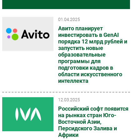
Финансы
Импорто­замещение
Автоматизация Промышленности
01.04.2025
Интернет
Авито планирует
инвестировать в GenAI
Мобильная связь
порядка 12 млрд рублей и
Фиксированная связь
запустить новые
Интеграция
образовательные
программы для
Рынок ПК
подготовки кадров в
Маркетинг
области искусственного
Торговые сети
интеллекта
Оборудование
«Авито» планирует вложить в
ПО
технологии искусственного
12.03.2025
интеллекта 12 млрд рублей и
Outsourcing
получить от этого к 2028 году 21
Российский софт появится
млрд рублей выручки....
Кадры
на рынках стран Юго-
Восточной Азии,
Регулирование
Персидского Залива и
Финансы
Африки
Web