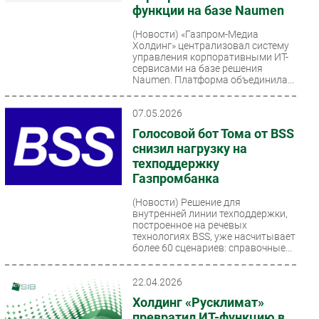
функции на базе Naumen
Безопасность
(Новости)
«Газпром-Медиа
Инновации
Холдинг» централизовал систему
управления корпоративными ИТ-
CIO/Управление ИТ
сервисами на базе решения
Гаджеты
Naumen. Платформа объединила...
Здоровье
07.05.2026
Голосовой бот Тома от BSS
РАЗДЕЛЫ
снизил нагрузку на
техподдержку
Новости
Газпромбанка
Аналитика
(Новости)
Решение для
Интервью
внутренней линии техподдержки,
построенное на речевых
Мероприятия
технологиях BSS, уже насчитывает
Проекты
более 60 сценариев: справочные...
IT класс
22.04.2026
Тестовый стенд
Холдинг «Русклимат»
Каталог компаний
превратил ИТ-функцию в