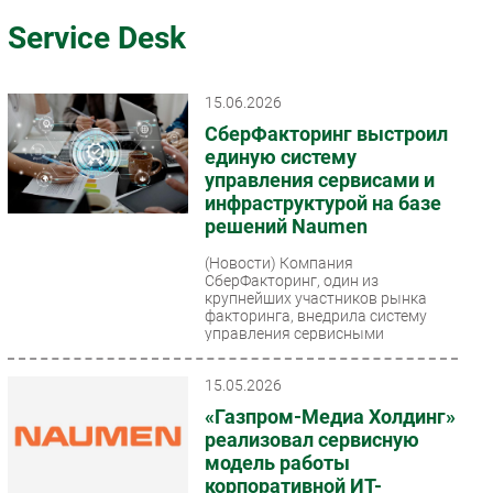
Импорто­замещение
Service Desk
Автоматизация Промышленности
Интернет
15.06.2026
Мобильная связь
СберФакторинг выстроил
Фиксированная связь
единую систему
управления сервисами и
Интеграция
инфраструктурой на базе
Рынок ПК
решений Naumen
Маркетинг
(Новости)
Компания
Торговые сети
СберФакторинг, один из
крупнейших участников рынка
Оборудование
факторинга, внедрила систему
управления сервисными
ПО
процессами на базе...
Outsourcing
15.05.2026
Кадры
«Газпром-Медиа Холдинг»
Регулирование
реализовал сервисную
Финансы
модель работы
корпоративной ИТ-
Web