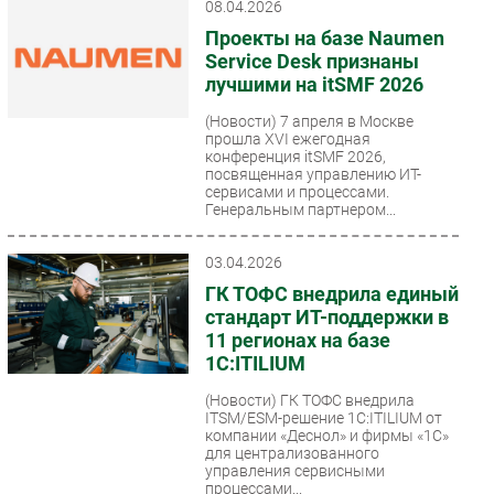
08.04.2026
Проекты на базе Naumen
Service Desk признаны
лучшими на itSMF 2026
(Новости)
7 апреля в Москве
прошла XVI ежегодная
конференция itSMF 2026,
посвященная управлению ИТ-
сервисами и процессами.
Генеральным партнером...
03.04.2026
ГК ТОФС внедрила единый
стандарт ИТ-поддержки в
11 регионах на базе
1С:ITILIUM
(Новости)
ГК ТОФС внедрила
ITSM/ESM-решение 1С:ITILIUM от
компании «Деснол» и фирмы «1С»
для централизованного
управления сервисными
процессами...