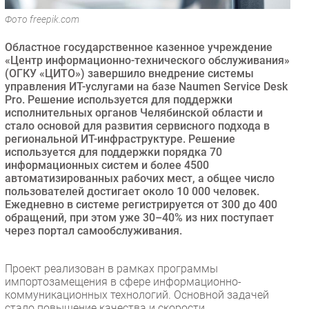
Безопасность
Фото freepik.com
Инновации
Областное государственное казенное учреждение
CIO/Управление ИТ
«Центр информационно-технического обслуживания»
(ОГКУ «ЦИТО») завершило внедрение системы
Гаджеты
управления ИТ-услугами на базе Naumen Service Desk
Здоровье
Pro. Решение используется для поддержки
исполнительных органов Челябинской области и
стало основой для развития сервисного подхода в
РАЗДЕЛЫ
региональной ИТ-инфраструктуре. Решение
используется для поддержки порядка 70
Новости
информационных систем и более 4500
автоматизированных рабочих мест, а общее число
Аналитика
пользователей достигает около 10 000 человек.
Интервью
Ежедневно в системе регистрируется от 300 до 400
обращений, при этом уже 30–40% из них поступает
Мероприятия
через портал самообслуживания.
Проекты
IT класс
Проект реализован в рамках программы
Тестовый стенд
импортозамещения в сфере информационно-
коммуникационных технологий. Основной задачей
Каталог компаний
стало повышение качества и скорости