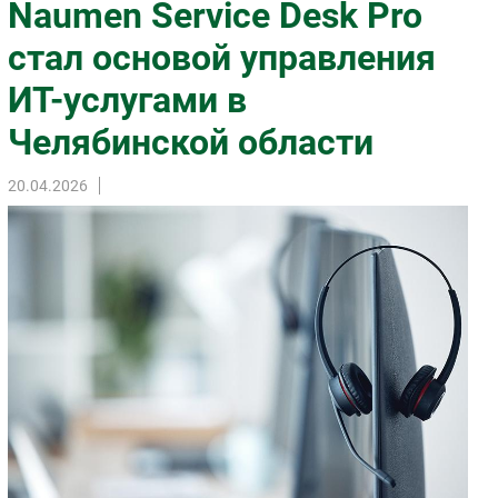
Naumen Service Desk Pro
Импорто­замещение
стал основой управления
Автоматизация Промышленности
ИТ-услугами в
Интернет
Мобильная связь
Челябинской области
Фиксированная связь
Интеграция
20.04.2026
Рынок ПК
Маркетинг
Торговые сети
Оборудование
ПО
Outsourcing
Кадры
Регулирование
Финансы
Web