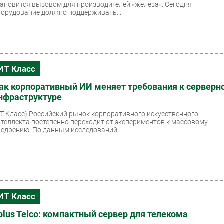
тановится вызовом для производителей «железа». Сегодня
борудование должно поддерживать...
ИТ Класс
ак корпоративный ИИ меняет требования к серверн
нфраструктуре
ИТ Класс)
Российский рынок корпоративного искусственного
нтеллекта постепенно переходит от экспериментов к массовому
недрению. По данным исследований,...
ИТ Класс
plus Telco: компактный сервер для телекома