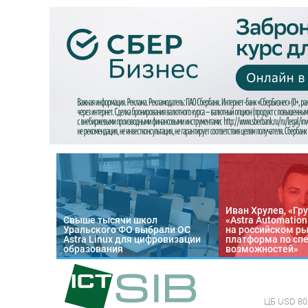
Иван Хрулев, «Гру
Свыше тысячи школ
«Astra Automatio
Уральского ФО выбрали ОС
на российском р
Astra Linux для цифровизации
платформа по сп
образования
возможностей»
ЦБ
USD 80