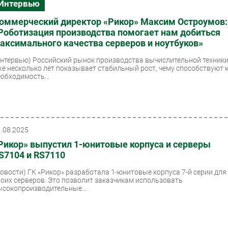
Интервью
оммерческий директор «Рикор» Максим Остроумов:
Роботизация производства помогает нам добиться
аксимального качества серверов и ноутбуков»
Интервью)
Российский рынок производства вычислительной техник
же несколько лет показывает стабильный рост, чему способствуют 
еобходимость...
1.08.2025
Рикор» выпустил 1-юнитовые корпуса и серверы
S7104 и RS7110
Новости)
ГК «Рикор» разработала 1-юнитовые корпуса 7-й серии для
воих серверов. Это позволит заказчикам использовать
ысокопроизводительные...