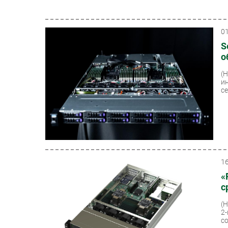
0
S
о
(
и
с
1
«
с
(
2
со