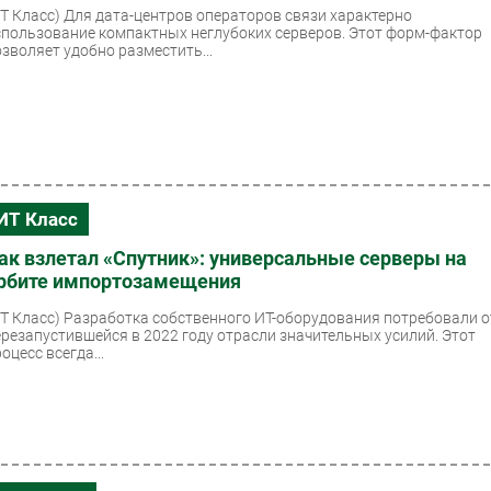
ИТ Класс)
Для дата-центров операторов связи характерно
спользование компактных неглубоких серверов. Этот форм-фактор
озволяет удобно разместить...
ИТ Класс
ак взлетал «Спутник»: универсальные серверы на
рбите импортозамещения
ИТ Класс)
Разработка собственного ИТ-оборудования потребовали о
ерезапустившейся в 2022 году отрасли значительных усилий. Этот
оцесс всегда...