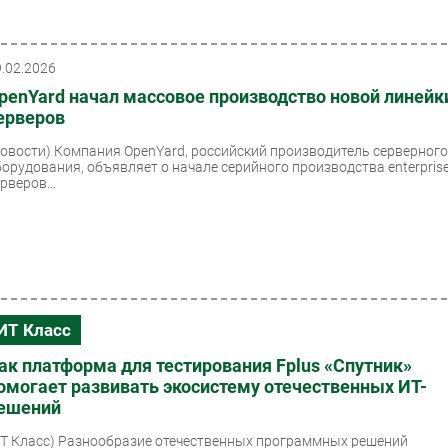
9.02.2026
penYard начал массовое производство новой линейк
ерверов
Новости)
Компания OpenYard, российский производитель серверног
борудования, объявляет о начале серийного производства enterprise
рверов...
ИТ Класс
ак платформа для тестирования Fplus «Спутник»
омогает развивать экосистему отечественных ИТ-
ешений
ИТ Класс)
Разнообразие отечественных программных решений