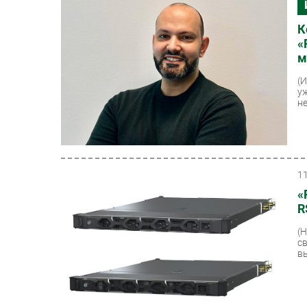
К
«
м
(
у
н
1
«
R
(
с
в