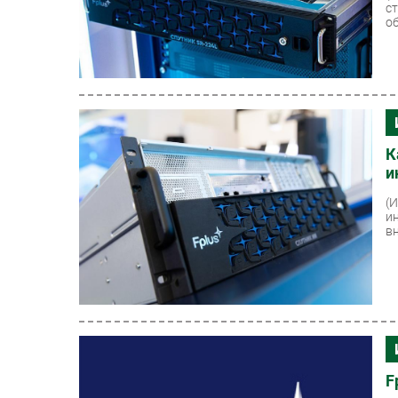
с
о
К
и
(
и
в
F