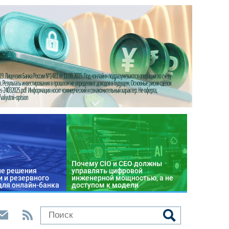
Почему CIO и CEO должны
е решения
управлять цифровой
 и резервного
инженерной мощностью, а не
для онлайн-банка
доступом к модели