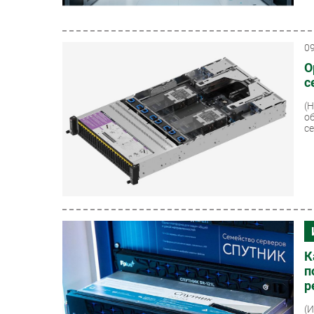
0
O
с
(
о
се
К
п
р
(