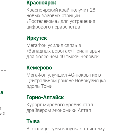
Красноярск
Красноярский край получит 28
новых базовых станций
«Ростелекома» для устранения
цифрового неравенства
Иркутск
МегаФон усилил связь в
«Западных воротах» Приангарья
для более чем 40 тысяч человек
Кемерово
МегаФон улучшил 4G-покрытие в
Центральном районе Новокузнецка
»
вдоль Томи
та
Горно-Алтайск
Курорт мирового уровня стал
я
драйвером экономики Алтая
ные
Тыва
В столице Тувы запускают систему