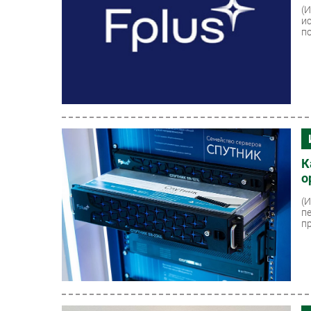
(
и
п
К
о
(
п
пр