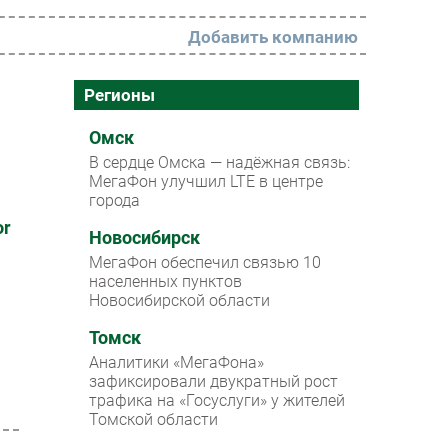
Добавить компанию
РАЗДЕЛЫ
Регионы
Новости
Омск
В сердце Омска — надёжная связь:
Аналитика
МегаФон улучшил LTE в центре
города
Интервью
or
Мероприятия
Новосибирск
МегаФон обеспечил связью 10
Проекты
населенных пунктов
Новосибирской области
IT класс
Томск
Тестовый стенд
Аналитики «МегаФона»
Каталог компаний
зафиксировали двукратный рост
трафика на «Госуслуги» у жителей
Томской области