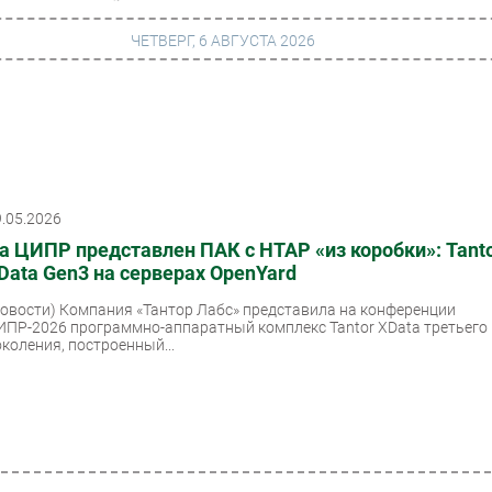
ЧЕТВЕРГ, 6 АВГУСТА 2026
г
Финансы
 сети
Web
9.05.2026
ание
Безопасность
а ЦИПР представлен ПАК с HTAP «из коробки»: Tant
Инновации
Data Gen3 на серверах OpenYard
ng
CIO/Управление ИТ
Новости)
Компания «Тантор Лабс» представила на конференции
ИПР-2026 программно-аппаратный комплекс Tantor XData третьего
Гаджеты
околения, построенный...
вание
Здоровье