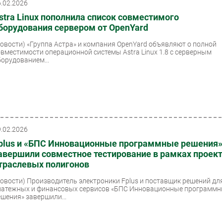
6.02.2026
stra Linux пополнила список совместимого
борудования сервером от OpenYard
Новости)
«Группа Астра» и компания OpenYard объявляют о полной
овместимости операционной системы Astra Linux 1.8 с серверным
борудованием...
9.02.2026
plus и «БПС Инновационные программные решения
авершили совместное тестирование в рамках проек
траслевых полигонов
Новости)
Производитель электроники Fplus и поставщик решений дл
латежных и финансовых сервисов «БПС Инновационные программ
ешения» завершили...