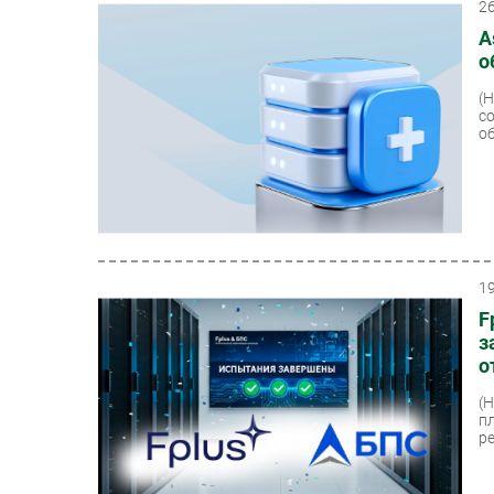
2
A
о
(
с
о
1
F
з
о
(
п
р