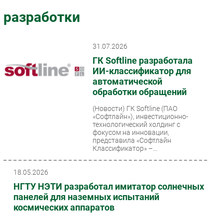
Импорто­замещение
разработки
Автоматизация Промышленности
Интернет
31.07.2026
Мобильная связь
ГК Softline разработала
Фиксированная связь
ИИ-классификатор для
автоматической
Интеграция
обработки обращений
Рынок ПК
(Новости)
ГК Softline (ПАО
Маркетинг
«Софтлайн»), инвестиционно-
Торговые сети
технологический холдинг с
фокусом на инновации,
Оборудование
представила «Софтлайн
Классификатор» –...
ПО
Outsourcing
18.05.2026
Кадры
НГТУ НЭТИ разработал имитатор солнечных
Регулирование
панелей для наземных испытаний
космических аппаратов
Финансы
Web