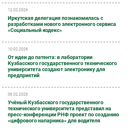
Безопасность
12.02.2026
Инновации
Иркутская делегация познакомилась с
разработками нового электронного сервиса
CIO/Управление ИТ
«Социальный кодекс»
Гаджеты
Здоровье
10.02.2026
РАЗДЕЛЫ
От идеи до патента: в лаборатории
Кузбасского государственного технического
Новости
университета создают электронику для
предприятий
Аналитика
Интервью
Мероприятия
06.02.2026
Проекты
Учёный Кузбасского государственного
технического университета представил на
IT класс
пресс-конференции РНФ проект по созданию
Тестовый стенд
«цифрового напарника» для водителя
Каталог компаний