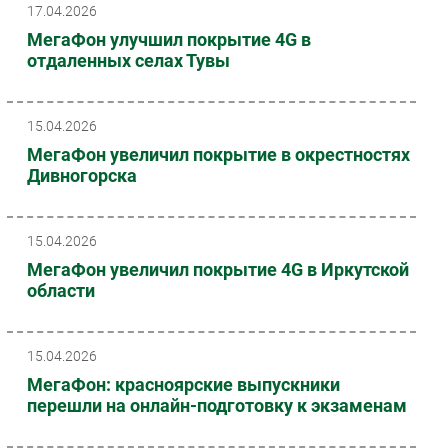
17.04.2026
Безопасность
МегаФон улучшил покрытие 4G в
Инновации
отдаленных селах Тувы
CIO/Управление ИТ
Гаджеты
15.04.2026
Здоровье
МегаФон увеличил покрытие в окрестностях
Дивногорска
РАЗДЕЛЫ
Новости
15.04.2026
Аналитика
МегаФон увеличил покрытие 4G в Иркутской
области
Интервью
Мероприятия
Проекты
15.04.2026
IT класс
МегаФон: красноярские выпускники
перешли на онлайн-подготовку к экзаменам
Тестовый стенд
Каталог компаний