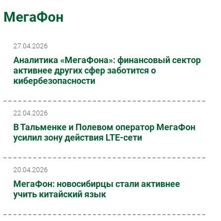
Импорто­замещение
МегаФон
Автоматизация Промышленности
Интернет
27.04.2026
Мобильная связь
Аналитика «МегаФона»: финансовый сектор
Фиксированная связь
активнее других сфер заботится о
кибербезопасности
Интеграция
Рынок ПК
Маркетинг
22.04.2026
Торговые сети
В Тальменке и Полевом оператор МегаФон
усилил зону действия LTE-сети
Оборудование
ПО
Outsourcing
20.04.2026
Кадры
МегаФон: новосибирцы стали активнее
Регулирование
учить китайский язык
Финансы
Web