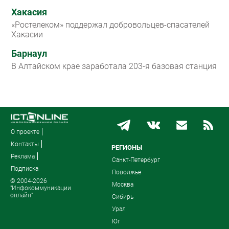
Хакасия
«Ростелеком» поддержал добровольцев-спасателей
Хакасии
Барнаул
В Алтайском крае заработала 203-я базовая станция
О проекте
Контакты
РЕГИОНЫ
Реклама
Санкт-Петербург
Подписка
Поволжье
© 2004-2026
Москва
"Инфокоммуникации
онлайн"
Сибирь
Урал
Юг