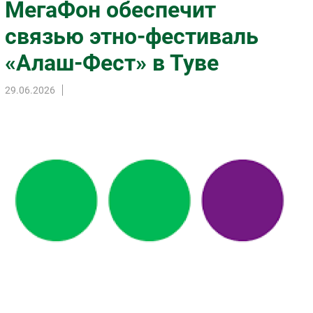
МегаФон обеспечит
Импорто­замещение
связью этно-фестиваль
Автоматизация Промышленности
«Алаш-Фест» в Туве
Интернет
Мобильная связь
29.06.2026
Фиксированная связь
Интеграция
Рынок ПК
Маркетинг
Торговые сети
Оборудование
ПО
Outsourcing
Кадры
Регулирование
Финансы
Web