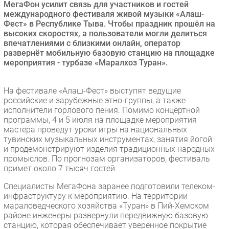
МегаФон усилит связь для участников и гостей
Безопасность
международного фестиваля живой музыки «Алаш-
Фест» в Республике Тыва. Чтобы праздник прошёл на
Инновации
высоких скоростях, а пользователи могли делиться
CIO/Управление ИТ
впечатлениями с близкими онлайн, оператор
развернёт мобильную базовую станцию на площадке
Гаджеты
мероприятия - турбазе «Маралхоз Туран».
Здоровье
На фестивале «Алаш-Фест» выступят ведущие
РАЗДЕЛЫ
российские и зарубежные этно-группы, а также
исполнители горлового пения. Помимо концертной
программы, 4 и 5 июля на площадке мероприятия
Новости
мастера проведут уроки игры на национальных
Аналитика
тувинских музыкальных инструментах, занятия йогой
и продемонстрируют изделия традиционных народных
Интервью
промыслов. По прогнозам организаторов, фестиваль
Мероприятия
примет около 7 тысяч гостей.
Проекты
Специалисты МегаФона заранее подготовили телеком-
IT класс
инфраструктуру к мероприятию. На территории
мараловедческого хозяйства «Туран» в Пий-Хемском
Тестовый стенд
районе инженеры развернули передвижную базовую
Каталог компаний
станцию, которая обеспечивает уверенное покрытие