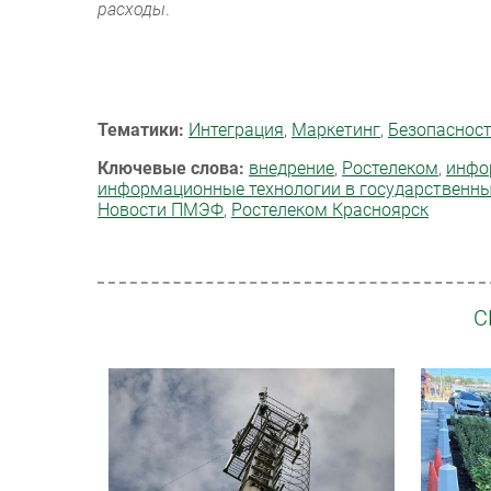
расходы
.
Тематики:
Интеграция
,
Маркетинг
,
Безопаснос
Ключевые слова:
внедрение
,
Ростелеком
,
инфо
информационные технологии в государственны
Новости ПМЭФ
,
Ростелеком Красноярск
С