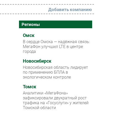
Добавить компанию
РАЗДЕЛЫ
Регионы
Новости
Омск
В сердце Омска — надёжная связь:
Аналитика
МегаФон улучшил LTE в центре
города
Интервью
Мероприятия
Новосибирск
Новосибирская область лидирует
Проекты
по применению БПЛА в
экологическом контроле
IT класс
Томск
Тестовый стенд
Аналитики «МегаФона»
Каталог компаний
зафиксировали двукратный рост
трафика на «Госуслуги» у жителей
Томской области