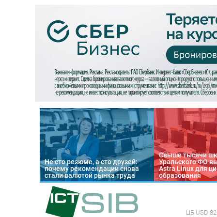
Свыше тысячи ш
Не сто резюме, а сто друзей:
Уральского ФО в
почему рекомендации снова
Astra Linux для 
стали валютой рынка труда
образования
ЦБ
USD 82