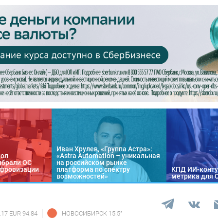
Иван Хрулев, «Группа Астра»:
кол
«Astra Automation – уникальная
ыбрали ОС
на российском рынке
цифровизации
платформа по спектру
КПД ИИ-конту
возможностей»
метрика для 
.17 EUR 94.84
НОВОСИБИРСК
15.5
°