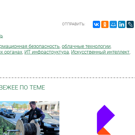
ОТПРАВИТЬ:
ть
рмационная безопасность
,
облачные технологии
,
х органах
,
ИТ инфраструктура
,
Искусственный интеллект
,
ВЕЖЕЕ ПО ТЕМЕ