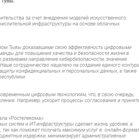
 Тувы.
тельства за счет внедрения моделей искусственного
ычислительной инфраструктуры на основе облачных
ством Тывы доказавшими свою эффективность цифровыми
оманды для повышения качества и безопасности жизни в
о развиваем направление кибербезопасности, значение
Наше сотрудничество нацелено на создание единого контур
ащиты конфиденциальных и персональных данных, а также
республики
.
современным цифровым технологиям, что, в свою очередь,
ления. Например, ускорит процессы согласования и принят
ала «Ростелекома»:
х систем и ИТ-инфраструктуры сделает жизнь удобнее, а
, так как поможет получать максимум услуг в онлайн-форма
 бюджетные издержки, минимизирует административные