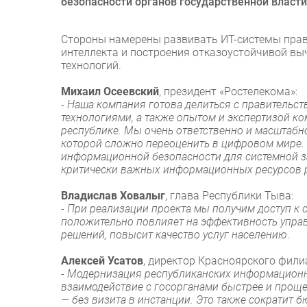
безопасности органов государственной власти
Стороны намерены развивать ИТ-системы прави
интеллекта и построения отказоустойчивой в
технологий.
Михаил Осеевский
, президент «Ростелекома»:
-
Наша компания готова делиться с правитель
технологиями, а также опытом и экспертизой к
республике. Мы очень ответственно и масштабн
которой сложно переоценить в цифровом мире. 
информационной безопасности для системной з
критически важных информационных ресурсов 
Владислав Ховалыг
, глава Республики Тыва:
-
При реализации проекта мы получим доступ к 
положительно повлияет на эффективность управ
решений, повысит качество услуг населению
.
Алексей Усатов
, директор Красноярского фили
-
Модернизация республиканских информационны
взаимодействие с госорганами быстрее и проще
— без визита в инстанции. Это также сократит