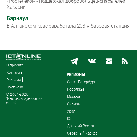
«Ростелеком» поддержал добровольцев-спасателей
Хакасии
Барнаул
В Алтайском крае заработала 203-я базовая станция
О проекте
Контакты
РЕГИОНЫ
Реклама
Санкт-Петербург
Подписка
Поволжье
© 2004-2026
Москва
"Инфокоммуникации
онлайн"
Сибирь
Урал
Юг
Дальний Восток
Северный Кавказ