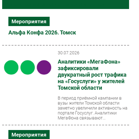
Основные материалы региона «Томск»
Импорто­замещение
Автоматизация Промышленности
Мероприятия
Интернет
Альфа Конфа 2026. Томск
Мобильная связь
Фиксированная связь
Интеграция
30.07.2026
Рынок ПК
Аналитики «МегаФона»
зафиксировали
Маркетинг
двукратный рост трафика
Торговые сети
на «Госуслуги» у жителей
Оборудование
Томской области
ПО
В период приёмной кампании в
вузы жители Томской области
Outsourcing
заметно увеличили активность на
Кадры
портале Госуслуг. Аналитики
МегаФона связывают...
Регулирование
Финансы
Мероприятия
Web