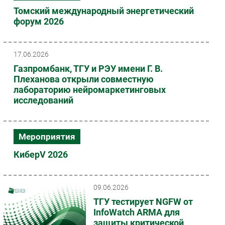
Томский международный энергетический
Безопасность
форум 2026
Инновации
CIO/Управление ИТ
17.06.2026
Гаджеты
Газпромбанк, ТГУ и РЭУ имени Г. В.
Здоровье
Плеханова открыли совместную
лабораторию нейромаркетинговых
РАЗДЕЛЫ
исследований
Новости
Аналитика
Мероприятия
Интервью
КиберV 2026
Мероприятия
Проекты
09.06.2026
IT класс
ТГУ тестирует NGFW от
Тестовый стенд
InfoWatch ARMA для
Каталог компаний
защиты критической