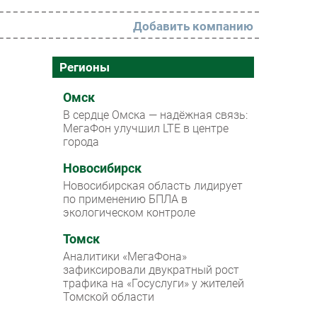
Добавить компанию
РАЗДЕЛЫ
Регионы
Новости
Омск
В сердце Омска — надёжная связь:
Аналитика
МегаФон улучшил LTE в центре
города
Интервью
Мероприятия
Новосибирск
Новосибирская область лидирует
Проекты
по применению БПЛА в
экологическом контроле
IT класс
Томск
Тестовый стенд
Аналитики «МегаФона»
Каталог компаний
зафиксировали двукратный рост
трафика на «Госуслуги» у жителей
Томской области