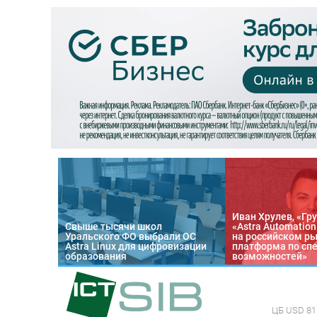
Иван Хрулев, «Гру
Свыше тысячи школ
«Astra Automatio
Уральского ФО выбрали ОС
на российском р
Astra Linux для цифровизации
платформа по сп
образования
возможностей»
ЦБ
USD 81