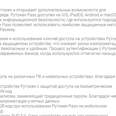
утокен и открывает дополнительные возможности для
де. Рутокен Pass доступен на iOS, iPadOS, Android и macO
к информационной безопасности, где используются подхо
кен Pass позволяет использовать наиболее защищенные мет
Passkey.
ения и использования ключей доступа на устройствах Руто
а защищенном устройстве, что снижает риски компромета
е безопасным и удобным. Процесс аутентификации с Рутоке
овременных банков, когда используются отпечатки пальца
па на различных ПК и мобильных устройствах, благодаря
стройстве Рутокен с защитой доступа на биометрические
IN-код.
 записям, заменяющий традиционные пароли. Благодаря че
омпрометации учетных данных.
QR-код при использовании Рутокен Pass на мобильном
н
).
окен ЭЦП 3.0. Одно устройство служит для подписания