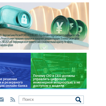
Почему CIO и CEO должны
е решения
управлять цифровой
 и резервного
инженерной мощностью, а не
для онлайн-банка
доступом к модели