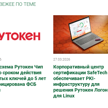
ВЕЖЕЕ ПО ТЕМЕ
6
27.03.2026
схема Рутокен Чип
Корпоративный центр
о сроком действия
сертификации SafeTech
ых ключей до 5 лет
обеспечивает PKI-
фицирована ФСБ
инфраструктуру для
и
решения Рутокен Логон
для Linux