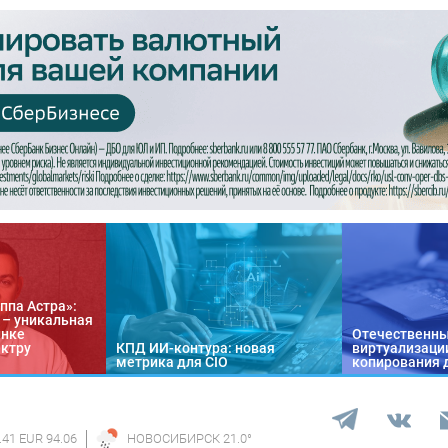
ппа Астра»:
n – уникальная
ынке
Отечественны
ектру
КПД ИИ-контура: новая
виртуализации
метрика для CIO
копирования 
.41 EUR 94.06
НОВОСИБИРСК
21.0
°