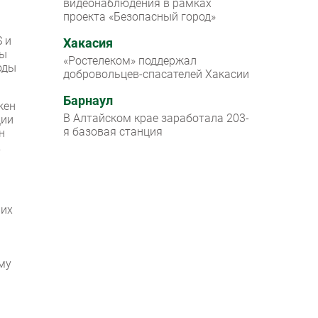
видеонаблюдения в рамках
проекта «Безопасный город»
S и
Хакасия
ды
«Ростелеком» поддержал
оды
добровольцев-спасателей Хакасии
Барнаул
кен
В Алтайском крае заработала 203-
ции
я базовая станция
н
,
 их
му