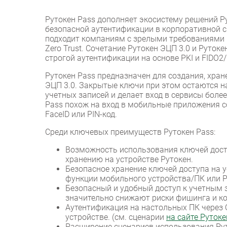
Рутокен Pass дополняет экосистему решений Р
безопасной аутентификации в корпоративной сре
подходит компаниям с зрелыми требованиями 
Zero Trust. Сочетание Рутокен ЭЦП 3.0 и Руто
строгой аутентификации на основе PKI и FIDO2/
Рутокен Pass предназначен для создания, хран
ЭЦП 3.0. Закрытые ключи при этом остаются н
учетных записей и делает вход в сервисы боле
Pass похож на вход в мобильные приложения с
FaceID или PIN-код.
Среди ключевых преимуществ Рутокен Pass:
Возможность использования ключей досту
хранению на устройстве Рутокен.
Безопасное хранение ключей доступа на у
функции мобильного устройства/ПК или P
Безопасный и удобный доступ к учетным
значительно снижают риски фишинга и к
Аутентификация на настольных ПК через 
устройстве. (см. сценарии
на сайте Рутоке
Расширение сценариев использования Рут