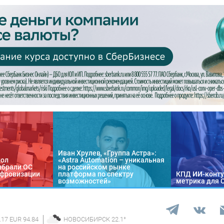
Иван Хрулев, «Группа Астра»:
кол
«Astra Automation – уникальная
ыбрали ОС
на российском рынке
цифровизации
платформа по спектру
КПД ИИ-конту
возможностей»
метрика для 
.17 EUR 94.84
НОВОСИБИРСК
22.1
°