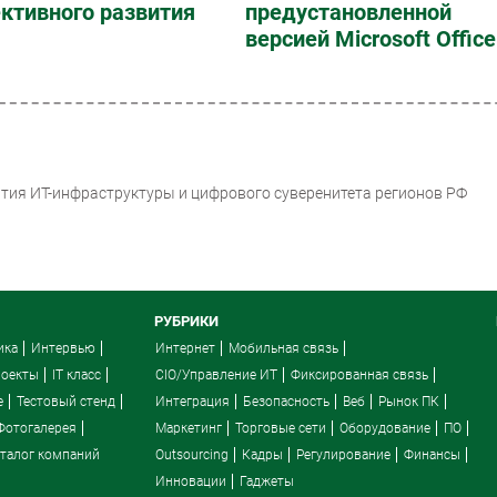
ктивного развития
предустановленной
версией Microsoft Office
вития ИТ-инфраструктуры и цифрового суверенитета регионов РФ
РУБРИКИ
ика
Интервью
Интернет
Мобильная связь
роекты
IT класс
CIO/Управление ИТ
Фиксированная связь
e
Тестовый стенд
Интеграция
Безопасность
Веб
Рынок ПК
Фотогалерея
Маркетинг
Торговые сети
Оборудование
ПО
талог компаний
Outsourcing
Кадры
Регулирование
Финансы
Инновации
Гаджеты