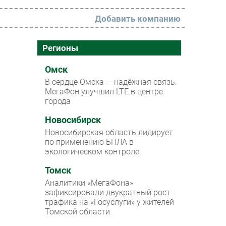
Добавить компанию
РАЗДЕЛЫ
Регионы
Новости
Омск
В сердце Омска — надёжная связь:
Аналитика
МегаФон улучшил LTE в центре
города
Интервью
Мероприятия
Новосибирск
Новосибирская область лидирует
Проекты
по применению БПЛА в
экологическом контроле
IT класс
Томск
Тестовый стенд
Аналитики «МегаФона»
Каталог компаний
зафиксировали двукратный рост
трафика на «Госуслуги» у жителей
Томской области