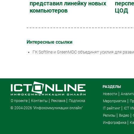
представил линейку новых
перспе
компьютеров
ЦОД
Интересные ссылки
ГК Softline и GreenMDC объединят усилия для раз
РАЗДЕЛЫ
Новости
Аналит
О проекте
Контакты
Реклама
Подписка
Мероприятия
П
© 2004-2026 "Инфокоммуникации онлайн"
IT рейтинг
ICT lif
Релизы
Видео
Инфографика
Ка