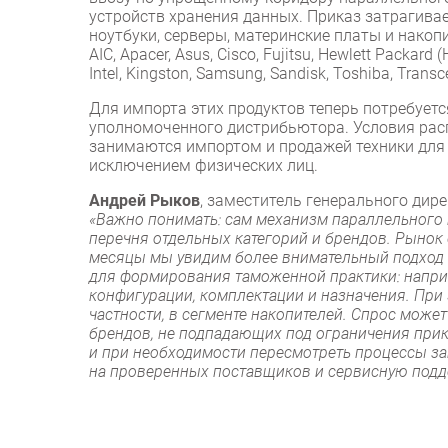
устройств хранения данных. Приказ затрагива
ноутбуки, серверы, материнские платы и накопит
AIC, Apacer, Asus, Cisco, Fujitsu, Hewlett Packard (
Intel, Kingston, Samsung, Sandisk, Toshiba, Transc
Для импорта этих продуктов теперь потребуетс
уполномоченного дистрибьютора. Условия рас
занимаются импортом и продажей техники для б
исключением физических лиц.
Андрей Рыков
, заместитель генерального дир
«Важно понимать: сам механизм параллельного и
перечня отдельных категорий и брендов. Рынок
месяцы мы увидим более внимательный подход к
для формирования таможенной практики: наприм
конфигурации, комплектации и назначения. При
частности, в сегменте накопителей. Спрос може
брендов, не подпадающих под ограничения прик
и при необходимости пересмотреть процессы за
на проверенных поставщиков и сервисную подд