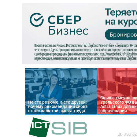
Свыше тысячи ш
Не сто резюме, а сто друзей:
Уральского ФО в
почему рекомендации снова
Astra Linux для 
стали валютой рынка труда
образования
ЦБ
USD 82