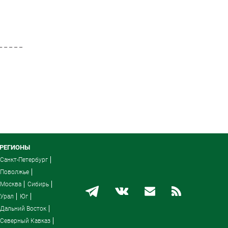
РЕГИОНЫ
Санкт-Петербург
Поволжье
Москва
Сибирь
Урал
Юг
Дальний Восток
Северный Кавказ