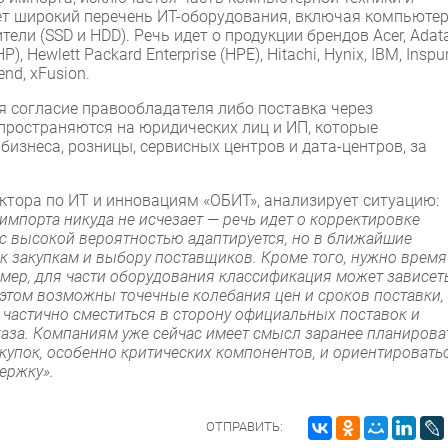
ет широкий перечень ИТ-оборудования, включая компьютер
ели (SSD и HDD). Речь идет о продукции брендов Acer, Adata
HP), Hewlett Packard Enterprise (HPE), Hitachi, Hynix, IBM, Inspur
end, xFusion.
я согласие правообладателя либо поставка через
пространяются на юридических лиц и ИП, которые
изнеса, розницы, сервисных центров и дата-центров, за
ектора по ИТ и инновациям «ОБИТ», анализирует ситуацию:
мпорта никуда не исчезает — речь идет о корректировке
 с высокой вероятностью адаптируется, но в ближайшие
 закупкам и выбору поставщиков. Кроме того, нужно время
ер, для части оборудования классификация может зависеть
 этом возможны точечные колебания цен и сроков поставки,
т частично сместиться в сторону официальных поставок и
аза. Компаниям уже сейчас имеет смысл заранее планирова
купок, особенно критических компонентов, и ориентировать
ержку».
ОТПРАВИТЬ: