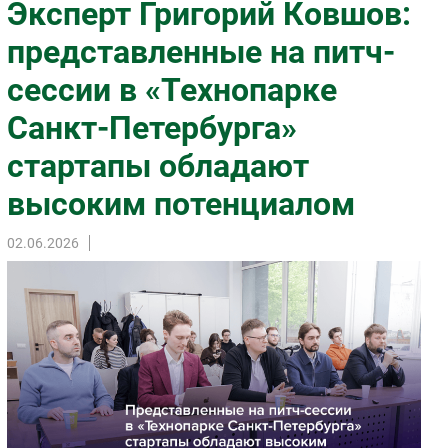
Эксперт Григорий Ковшов:
Импорто­замещение
представленные на питч-
Автоматизация Промышленности
сессии в «Технопарке
Интернет
Мобильная связь
Санкт-Петербурга»
Фиксированная связь
стартапы обладают
Интеграция
Рынок ПК
высоким потенциалом
Маркетинг
02.06.2026
Торговые сети
Оборудование
ПО
Outsourcing
Кадры
Регулирование
Финансы
Web