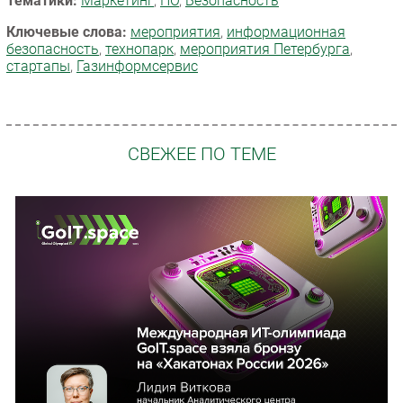
Тематики:
Маркетинг
,
ПО
,
Безопасность
Ключевые слова:
мероприятия
,
информационная
безопасность
,
технопарк
,
мероприятия Петербурга
,
стартапы
,
Газинформсервис
СВЕЖЕЕ ПО ТЕМЕ