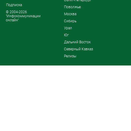
Санкт-Петербург
Подписка
Поволжье
© 2004-2026
Москва
"Инфокоммуникации
онлайн"
Сибирь
Урал
Юг
Дальний Восток
Северный Кавказ
Релизы