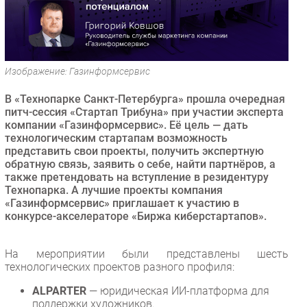
Безопасность
Инновации
CIO/Управление ИТ
Изображение: Газинформсервис
Гаджеты
Здоровье
В «Технопарке Санкт-Петербурга» прошла очередная
питч-сессия «Стартап Трибуна» при участии эксперта
компании «Газинформсервис». Её цель — дать
РАЗДЕЛЫ
технологическим стартапам возможность
представить свои проекты, получить экспертную
Новости
обратную связь, заявить о себе, найти партнёров, а
также претендовать на вступление в резидентуру
Аналитика
Технопарка. А лучшие проекты компания
Интервью
«Газинформсервис» приглашает к участию в
конкурсе-акселераторе «Биржа киберстартапов».
Мероприятия
Проекты
На мероприятии были представлены шесть
IT класс
технологических проектов разного профиля:
Тестовый стенд
ALPARTER
— юридическая ИИ-платформа для
Каталог компаний
поддержки художников.